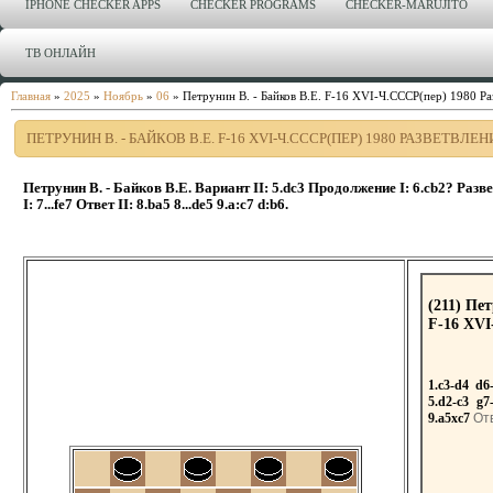
IPHONE CHECKER APPS
CHECKER PROGRAMS
CHECKER-MARUJITO
ТВ ОНЛАЙН
Главная
»
2025
»
Ноябрь
»
06
» Петрунин В. - Байков В.Е. F-16 XVI-Ч.СССР(пер) 1980 Разв
ПЕТРУНИН В. - БАЙКОВ В.Е. F-16 XVI-Ч.СССР(ПЕР) 1980 РАЗВЕТВЛЕНИЕ
Петрунин В. - Байков В.Е. Вариант II: 5.dc3 Продолжение I: 6.сb2? Разве
I: 7...fe7 Ответ II: 8.ba5 8...de5 9.a:c7 d:b6.
(211) Пе
F-16 XVI
1.c3-d4
d6
5.d2-c3
g7
9.a5xc7
Отв