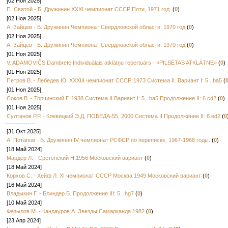
[02 Ноя 2025]
20.d2-e3
e5
П. Святой - Б. Дружинин XXXI чемпионат СССР Поти, 1971 год.
(
0
)
23.f2-g3
h4
[02 Ноя 2025]
23.c1-d2
(2
А. Зайцев - Б. Дружинин Чемпионат Свердловской области, 1970 год
(
0
)
12.d4xb6
a
[02 Ноя 2025]
[
15.e1xg3
f6xd8
19.b4
А. Зайцев - Б. Дружинин Чемпионат Свердловской области, 1970 год
(
0
)
g7-h6
23.a3
[01 Ноя 2025]
15...h6-g5
1
V. ADAMOVIČS Dambrete Individuālais atklātņu repertuārs - «PILSĒTAS ATKLĀTNE»
(
0
)
[
16...b8-a7
[01 Ноя 2025]
A)
19.d4-c5
Петров В. - Лебедев Ю. XXXIII чемпионат СССР, 1973 Система II. Вариант I: 5...ba5
(
c1-e3=
[01 Ноя 2025]
B)
19.e1-d
сводя игр
Соков В. - Торчинский Г. 1938 Система II Вариант I: 5...ba5 Продолжение II: 6.cd2
(
0
)
h6
21.c5-d
[01 Ноя 2025]
f4-g3
25.b2
Султанов Р.Р. - Клевицкий Э.Д. ПОБЕДА-55, 2000 Система II Продолжение II: 6.ed2
(
0
d8-e7
29.g
---------------
Хейф, п/ф
[31 Окт 2025]
[
16...h8-g7
А. Потапов - Б. Дружинин IV чемпионат РСФСР по переписке, 1967-1968 годы.
(
0
)
20.e1-d2
d6
[18 Май 2024]
24.b4-c5
c7
Мардер Л. - Сретенский Н.1956 Московский вариант
(
0
)
28.b4xd6
f
g5=
]
[18 Май 2024]
17.e3-f4
h4
Корхов С. - Хейф Л. XI чемпионат СССР Москва 1949 Московский вариант
(
0
)
b6
21.f4-g5
[16 Май 2024]
1-1
Владыкин Г. - Блиндер Б. Продолжение III: 5...hg7
(
0
)
[10 Май 2024]
Фазылов М. - Кандауров А. Звезды Самарканда 1982
(
0
)
[23 Апр 2024]