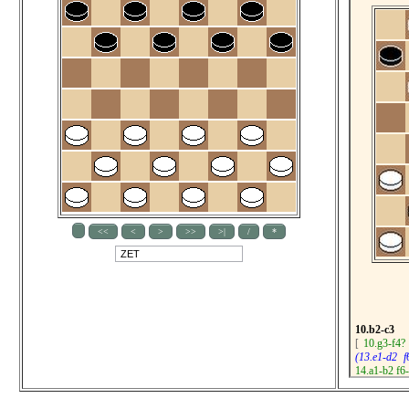
10.b2-c3
[
10.g3-f4?
(13.e1-d2
f
14.a1-b2
f6
18.e3-f4
(1
18...e5xg3