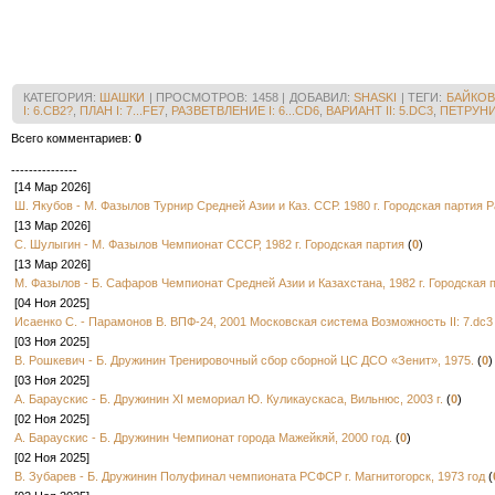
a7xc5)
20..
22...h2-g1
2
10...e7-d6
писал: «
(Начала и
108).Прак
КАТЕГОРИЯ
:
ШАШКИ
|
ПРОСМОТРОВ
:
1458
|
ДОБАВИЛ
:
SHASKI
|
ТЕГИ
:
БАЙКОВ 
хуже:I.
I: 6.СB2?
,
ПЛАН I: 7...FE7
,
РАЗВЕТВЛЕНИЕ I: 6...CD6
,
ВАРИАНТ II: 5.DC3
,
ПЕТРУНИ
[
11.g3-f4?
14.a1-b2
f6
Всего комментариев
:
0
]
11...b6-a5
---------------
[
11...f6-g5
[14 Мар 2026]
A)
13.e3-f4
Ш. Якубов - М. Фазылов Турнир Средней Азии и Каз. ССР. 1980 г. Городская партия 
16.c3xe5
a
[13 Мар 2026]
14.f4-e5
d
С. Шулыгин - М. Фазылов Чемпионат СССР, 1982 г. Городская партия
(
0
)
17.f2xd4
h8
чемпиона
[13 Мар 2026]
(17...h8-g7
М. Фазылов - Б. Сафаров Чемпионат Средней Азии и Казахстана, 1982 г. Городская 
b6xd8
21.d
[04 Ноя 2025]
c7-d6
20.g3
Исаенко С. - Парамонов В. ВПФ-24, 2001 Московская система Возможность II: 7.dc3
e7-f6
24.d4
[03 Ноя 2025]
d6-e5
28.f2
В. Рошкевич - Б. Дружинин Тренировочный сбор сборной ЦС ДСО «Зенит», 1975.
(
0
)
B)
13.e3-d
16.e3-f4
(1
[03 Ноя 2025]
f6!
19.e5xg
А. Бараускис - Б. Дружинин XI мемориал Ю. Куликаускаса, Вильнюс, 2003 г.
(
0
)
g5-f4
23.g3
[02 Ноя 2025]
f4-g3
27.g7
А. Бараускис - Б. Дружинин Чемпионат города Мажейкяй, 2000 год.
(
0
)
a7xc5
18.h2
[02 Ноя 2025]
Т. Пурк, 2
C)
13.g3-f
В. Зубарев - Б. Дружинин Полуфинал чемпионата РСФСР г. Магнитогорск, 1973 год
(
16.d4xb6
a