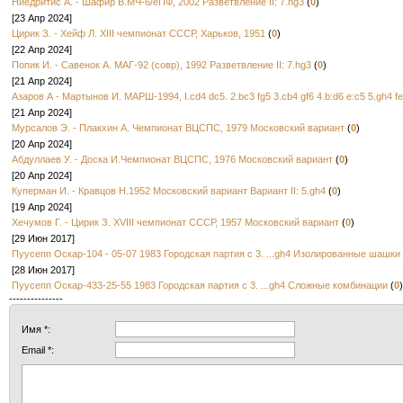
Ниедритис А. - Шафир В.МЧ-6/еПФ, 2002 Разветвление II: 7.hg3
(
0
)
[23 Апр 2024]
Цирик З. - Хейф Л. XIII чемпионат СССР, Харьков, 1951
(
0
)
[22 Апр 2024]
Попик И. - Савенок А. МАГ-92 (совр), 1992 Разветвление II: 7.hg3
(
0
)
[21 Апр 2024]
Азаров А - Мартынов И. МАРШ-1994, I.cd4 dc5. 2.bc3 fg5 3.cb4 gf6 4.b:d6 e:c5 5.gh4 f
[21 Апр 2024]
Мурсалов Э. - Плакхин А. Чемпионат ВЦСПС, 1979 Московский вариант
(
0
)
[20 Апр 2024]
Абдуллаев У. - Доска И.Чемпионат ВЦСПС, 1976 Московский вариант
(
0
)
[20 Апр 2024]
Куперман И. - Кравцов Н.1952 Московский вариант Вариант II: 5.gh4
(
0
)
[19 Апр 2024]
Хечумов Г. - Цирик З. XVIII чемпионат СССР, 1957 Московский вариант
(
0
)
[29 Июн 2017]
Пуусепп Оскар-104 - 05-07 1983 Городская партия с 3. ...gh4 Изолированные шашки
[28 Июн 2017]
Пуусепп Оскар-433-25-55 1983 Городская партия с 3. ...gh4 Сложные комбинации
(
0
)
---------------
Имя *:
Email *: