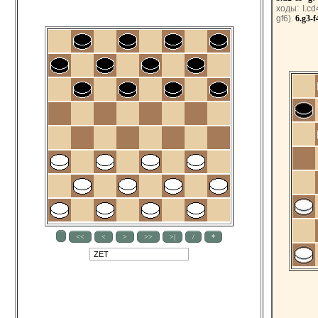
ходы: I.c
gf6).
6.g3-f