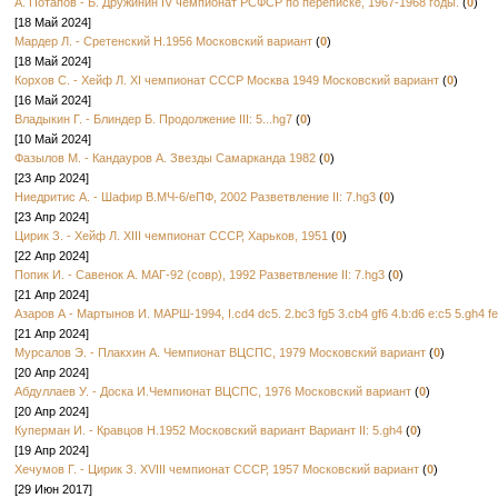
А. Потапов - Б. Дружинин IV чемпионат РСФСР по переписке, 1967-1968 годы.
(
0
)
e5-f4
27.e3
[18 Май 2024]
23.g5-h6
e7
Мардер Л. - Сретенский Н.1956 Московский вариант
(
0
)
27.g1-f2
f6
[18 Май 2024]
31.e3xc5
e5
g1=
]
Корхов С. - Хейф Л. XI чемпионат СССР Москва 1949 Московский вариант
(
0
)
21.g5-h6
e7
[16 Май 2024]
b6
25.h2xf
Владыкин Г. - Блиндер Б. Продолжение III: 5...hg7
(
0
)
c3-d2
29.e3
[10 Май 2024]
1-1
Фазылов М. - Кандауров А. Звезды Самарканда 1982
(
0
)
[23 Апр 2024]
Ниедритис А. - Шафир В.МЧ-6/еПФ, 2002 Разветвление II: 7.hg3
(
0
)
[23 Апр 2024]
Цирик З. - Хейф Л. XIII чемпионат СССР, Харьков, 1951
(
0
)
[22 Апр 2024]
Попик И. - Савенок А. МАГ-92 (совр), 1992 Разветвление II: 7.hg3
(
0
)
[21 Апр 2024]
Азаров А - Мартынов И. МАРШ-1994, I.cd4 dc5. 2.bc3 fg5 3.cb4 gf6 4.b:d6 e:c5 5.gh4 f
[21 Апр 2024]
Мурсалов Э. - Плакхин А. Чемпионат ВЦСПС, 1979 Московский вариант
(
0
)
[20 Апр 2024]
Абдуллаев У. - Доска И.Чемпионат ВЦСПС, 1976 Московский вариант
(
0
)
[20 Апр 2024]
Куперман И. - Кравцов Н.1952 Московский вариант Вариант II: 5.gh4
(
0
)
[19 Апр 2024]
Хечумов Г. - Цирик З. XVIII чемпионат СССР, 1957 Московский вариант
(
0
)
[29 Июн 2017]