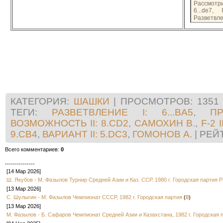
Рассмотрим
6...de7,
Разветвлен
[
6...f6-g5?
прим. к 5..
7.d4xb6
a7
8.cd2 и II
8.c1-d2
[
8.c3-d4
возможност
8...d8-e7
КАТЕГОРИЯ
:
ШАШКИ
|
ПРОСМОТРОВ
:
1351
ТЕГИ
:
РАЗВЕТВЛЕНИЕ I: 6...BA5
,
ПР
ВОЗМОЖНОСТЬ II: 8.CD2
,
САМОХИН В.
,
F-2 
9.СB4
,
ВАРИАНТ II: 5.DC3
,
ГОМОНОВ А.
|
РЕЙ
Всего комментариев
:
0
---------------
[14 Мар 2026]
Ш. Якубов - М. Фазылов Турнир Средней Азии и Каз. ССР. 1980 г. Городская партия 
[13 Мар 2026]
С. Шулыгин - М. Фазылов Чемпионат СССР, 1982 г. Городская партия
(
0
)
[13 Мар 2026]
М. Фазылов - Б. Сафаров Чемпионат Средней Азии и Казахстана, 1982 г. Городская 