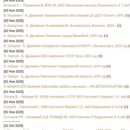
[04 Ноя 2025]
Исаенко С. - Парамонов В. ВПФ-24, 2001 Московская система Возможность II: 7.dc3
[03 Ноя 2025]
В. Рошкевич - Б. Дружинин Тренировочный сбор сборной ЦС ДСО «Зенит», 1975.
(
0
)
[03 Ноя 2025]
А. Бараускис - Б. Дружинин XI мемориал Ю. Куликаускаса, Вильнюс, 2003 г.
(
0
)
[02 Ноя 2025]
А. Бараускис - Б. Дружинин Чемпионат города Мажейкяй, 2000 год.
(
0
)
На практи
[02 Ноя 2025]
9.fg5.План
В. Зубарев - Б. Дружинин Полуфинал чемпионата РСФСР г. Магнитогорск, 1973 год
(
f8-e7
Во вс
чемпионат
[02 Ноя 2025]
[
11...h8-g7
П. Святой - Б. Дружинин XXXI чемпионат СССР Поти, 1971 год.
(
0
)
15.f2-e3
h6
[02 Ноя 2025]
19.d2-e3
f8
А. Зайцев - Б. Дружинин Чемпионат Свердловской области, 1970 год
(
0
)
23.h2-g3
h4
[02 Ноя 2025]
27.e3-f4
a5
А. Зайцев - Б. Дружинин Чемпионат Свердловской области, 1970 год
(
0
)
12.f4-g5
h6
g7
16.d2-e
[01 Ноя 2025]
Виндерман
V. ADAMOVIČS Dambrete Individuālais atklātņu repertuārs - «PILSĒTAS ATKLĀTNE»
(
0
)
[
17.e3-d4
c
[01 Ноя 2025]
c7
21.b2-c3
Петров В. - Лебедев Ю. XXXIII чемпионат СССР, 1973 Система II. Вариант I: 5...ba5
(
f6
25.e3-f4
[01 Ноя 2025]
17...f8-e7
18
Соков В. - Торчинский Г. 1938 Система II Вариант I: 5...ba5 Продолжение II: 6.cd2
(
0
)
[
20.c3-d4
(22...d6-c5?
[01 Ноя 2025]
c5
b6xd4
24
Султанов Р.Р. - Клевицкий Э.Д. ПОБЕДА-55, 2000 Система II Продолжение II: 6.ed2
(
0
20...f6-e5
H
---------------
[
20...c7-b6
[31 Окт 2025]
f6xh4
23.b4