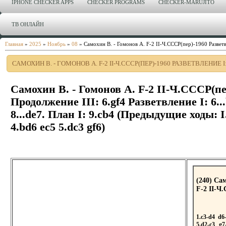
IPHONE CHECKER APPS
CHECKER PROGRAMS
CHECKER-MARUJITO
ТВ ОНЛАЙН
Главная
»
2025
»
Ноябрь
»
08
» Самохин В. - Гомонов А. F-2 II-Ч.СССР(пер)-1960 Разветвле
САМОХИН В. - ГОМОНОВ А. F-2 II-Ч.СССР(ПЕР)-1960 РАЗВЕТВЛЕНИЕ I: 
Самохин В. - Гомонов А. F-2 II-Ч.СССР(пе
Продолжение III: 6.gf4 Разветвление I: 6..
8...de7. План I: 9.сb4 (Предыдущие ходы: I.
4.bd6 ec5 5.dc3 gf6)
(240) Са
F-2 II-Ч
1.c3-d4
d6
5.d2-c3
g7