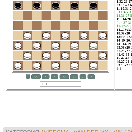
1.32-28
17
33
19-23
6
11
10.31-2
[
11.37-31
14.31-27
5
11...14-20
[
14.37-31
11-17+/-
]
14...23x32
18.39x28
13x33
22.
14-19
26.
44
14-19
33.39x28
37.29x27
41.42-38
45.47-42
1
49.27-22
53.13x2
1
1-1