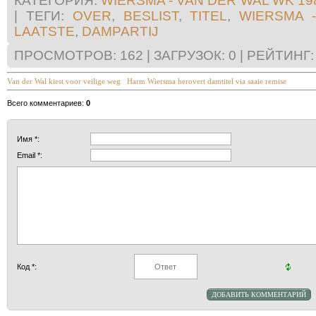
КАТЕГОРИЯ
:
WIERSMA - VAN DER WAL WK 19
|
ТЕГИ
:
OVER
,
BESLIST
,
TITEL
,
WIERSMA 
LAATSTE
,
DAMPARTIJ
ПРОСМОТРОВ
:
162
|
ЗАГРУЗОК
:
0
|
РЕЙТИНГ
:
Van der Wal kiest voor veilige weg
Harm Wiersma herovert damtitel via saaie remise
Всего комментариев
:
0
Имя *:
Email *:
Код *: