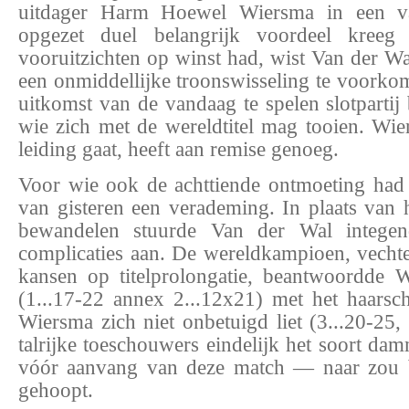
uitdager Harm Hoewel Wiersma in een va
opgezet duel belangrijk voordeel kreeg 
vooruitzichten op winst had, wist Van der Wa
een onmiddellijke troonswisseling te voorkome
uitkomst van de vandaag te spelen slotpartij
wie zich met de wereldtitel mag tooien. Wie
leiding gaat, heeft aan remise genoeg.
Voor wie ook de achttiende ontmoeting had
van gisteren een verademing. In plaats van 
bewandelen stuurde Van der Wal intege
complicaties aan. De wereldkampioen, vechte
kansen op titelprolongatie, beantwoordde Wi
(1...17-22 annex 2...12x21) met het haars
Wiersma zich niet onbetuigd liet (3...20-25,
talrijke toeschouwers eindelijk het soort da
vóór aanvang van deze match — naar zou b
gehoopt.