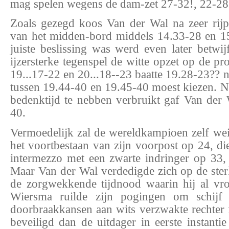
mag spelen wegens de dam-zet 27-32!, 22-28
Zoals gezegd koos Van der Wal na zeer rij
van het midden-bord middels 14.33-28 en 1
juiste beslissing was werd even later betwi
ijzersterke tegenspel de witte opzet op de pr
19...17-22 en 20...18--23 baatte 19.28-23?? n
tussen 19.44-40 en 19.45-40 moest kiezen. N
bedenktijd te nebben verbruikt gaf Van der
40.
Vermoedelijk zal de wereldkampioen zelf wei
het voortbestaan van zijn voorpost op 24, d
intermezzo met een zwarte indringer op 33
Maar Van der Wal verdedigde zich op de ster
de zorgwekkende tijdnood waarin hij al vr
Wiersma ruilde zijn pogingen om schijf
doorbraakkansen aan wits verzwakte rechter f
beveiligd dan de uitdager in eerste instant