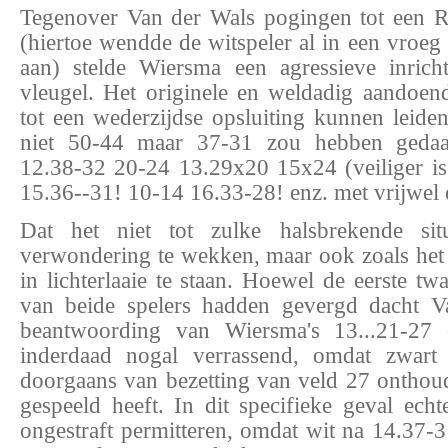
Tegenover Van der Wals pogingen tot een 
(hiertoe wendde de witspeler al in een vroeg 
aan) stelde Wiersma een agressieve inrich
vleugel. Het originele en weldadig aandoe
tot een wederzijdse opsluiting kunnen leide
niet 50-44 maar 37-31 zou hebben gedaan
12.38-32 20-24 13.29x20 15x24 (veiliger i
15.36--31! 10-14 16.33-28! enz. met vrijwel 
Dat het niet tot zulke halsbrekende si
verwondering te wekken, maar ook zoals het
in lichterlaaie te staan. Hoewel de eerste twa
van beide spelers hadden gevergd dacht V
beantwoording van Wiersma's 13...21-27
inderdaad nogal verrassend, omdat zwart 
doorgaans van bezetting van veld 27 onthoud
gespeeld heeft. In dit specifieke geval ec
ongestraft permitteren, omdat wit na 14.37-