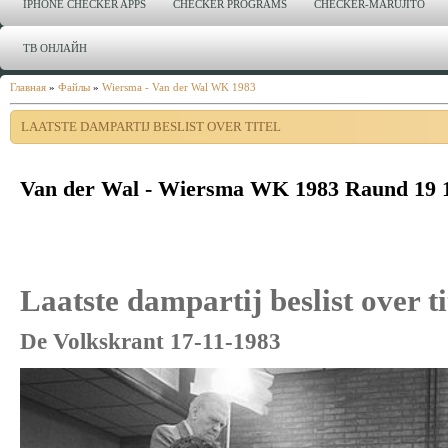
IPHONE CHECKER APPS
CHECKER PROGRAMS
CHECKER-MARUJITO
ТВ ОНЛАЙН
Главная
»
Файлы
»
Wiersma - Van der Wal WK 1983
LAATSTE DAMPARTIJ BESLIST OVER TITEL
Van der Wal - Wiersma WK 1983 Raund 19 
Laatste dampartij beslist over ti
De Volkskrant 17-11-1983