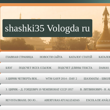
shashki35 Vologda ru
ГЛАВНАЯ СТРАНИЦА
НОВОСТИ САЙТА
КАТАЛОГ СТАТЕЙ
КАТАЛО
БЛОГ
ПОДСЧЕТ ВСЕХ ССЫЛОК
ПОДСЧЕТ ДЛИНЫ ТЕКСТА
DAMAS
З.ЦИРИК ЧЕТВЕРТЬ ВЕК...
WTM GAYP 2014 - DAY 2
ШАХМАТЫ – ШКОЛ
З. ЦИРИК – Д. ГОРДЕВИЧ 19 ЧЕМПИОНАТ СССР 1957
В. ЛИТВИНОВИЧ - Н. 
REVISTA BRASIL DO JO...
ABERTURAS ATUALIZADAS
ESCOLA DE ANÁL