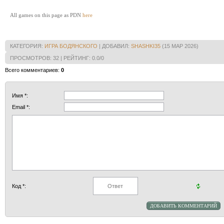
All games on this page as PDN
here
КАТЕГОРИЯ
:
ИГРА БОДЯНСКОГО
|
ДОБАВИЛ
:
SHASHKI35
(15 МАР 2026)
Диагр
ПРОСМОТРОВ
:
32
|
РЕЙТИНГ
:
0.0
/
0
10...g7-
14.c3-b
Всего комментариев
:
0
выигр
1988 г.
13.a3xc
Имя *:
Указан
любопы
Email *:
18.g3-f4
b6
22.
25.c1-b2
e7xg5
c1xf4
1
точной
3.a3-b4
[ Пло
6.e3xa7
10.g1-h
Код *: