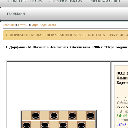
IPHONE CHECKER APPS
CHECKER PROGRAMS
CHECKER-MARUJITO
ТВ ОНЛАЙН
Главная
»
Статьи
»
Игра Бодянского
Г. ДОРФМАН - М. ФАЗЫЛОВ ЧЕМПИОНАТ УЗБЕКИСТАНА. 1986 Г. ИГ
Г. Дорфман - М. Фазылов Чемпионат Узбекистана. 1986 г. "Игра Бодян
(031)
Чемпи
Бодян
Г. Д
Узбеки
a5
2.d2
[ В м
3.d4xf6
насто
5.f2-e3