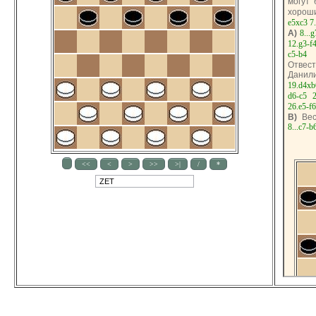
могут 
хороши
e5xc3
7
A)
8...g
12.g3-f
c5-b4
Отвест
Данил
19.d4xb
d6-c5
2
26.e5-f6
B)
Вес
8...c7-b