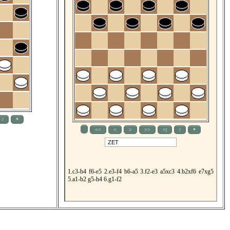
1.c3-b4
f6-e5
2.e3-f4
b6-a5
3.f2-e3
a5xc3
4.b2xf6
e7xg5
5.a1-b2
g5-h4
6.g1-f2
6. Диаграмма.
Черные играют.
1...a7-b6
[ Игра может продолжаться также во втором
варианте:
1...d6-c5
2.b2-c3