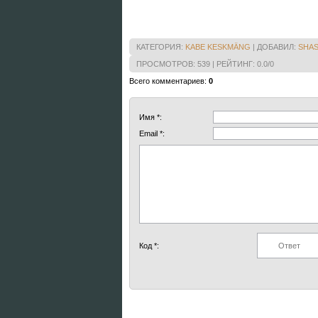
КАТЕГОРИЯ
:
KABE KESKMÄNG
|
ДОБАВИЛ
:
SHAS
ПРОСМОТРОВ
:
539
|
РЕЙТИНГ
:
0.0
/
0
Всего комментариев
:
0
Имя *:
Email *:
Код *: