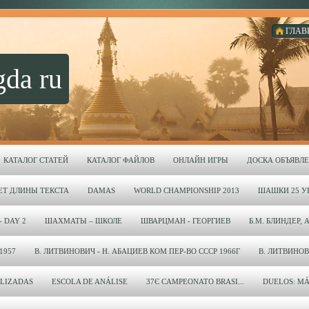
ГЛАВ
gda ru
КАТАЛОГ СТАТЕЙ
КАТАЛОГ ФАЙЛОВ
ОНЛАЙН ИГРЫ
ДОСКА ОБЪЯВЛ
ЕТ ДЛИНЫ ТЕКСТА
DAMAS
WORLD CHAMPIONSHIP 2013
ШАШКИ 25 УР
- DAY 2
ШАХМАТЫ – ШКОЛЕ
ШВАРЦМАН - ГЕОРГИЕВ
Б.М. БЛИНДЕР, 
1957
В. ЛИТВИНОВИЧ - Н. АБАЦИЕВ КОМ ПЕР-ВО СССР 1966Г
В. ЛИТВИНОВИЧ
LIZADAS
ESCOLA DE ANÁLISE
37Є CAMPEONATO BRASI...
DUELOS: MÁ