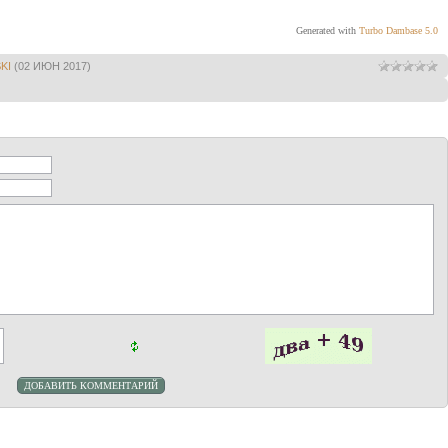
A)
2...c7-b6
3.c3-b4
Generated with
Turbo Dambase 5.0
KI
(02 ИЮН 2017)
8. Диаграмма.
A1)
Равенство сохраняет
3...g7-f6!
4.b4xd6
f6-e5
и
несмотря на большой выбор продолжений не
может быть значительным превосходства белых
в любом из вариантов