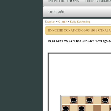
IPHONE CHECKER APPS
CHECKER PROGRA
ТВ ОНЛАЙН
Главная
»
Статьи
»
Kabe Keskmäng
ПУУСЕПП ОСКАР-033-06-03 1983 ОТКА
46-a) 1.cb4 fe5 2.ef4 ba5 3.fe3 ac3 4.bf6 eg