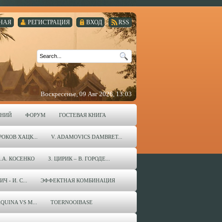
НАЯ
РЕГИСТРАЦИЯ
ВХОД
RSS
Воскресенье, 09 Авг 2026, 13:03
ЕНИЙ
ФОРУМ
ГОСТЕВАЯ КНИГА
ОКОВ ХАЦК...
V. ADAMOVICS DAMBRET...
А.А. КОСЕНКО
З. ЦИРИК – В. ГОРОДЕ...
 - И. С...
ЭФФЕКТНАЯ КОМБИНАЦИЯ
QUINA VS M...
TOERNOOIBASE