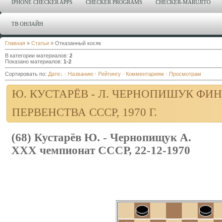
IPHONE CHECKER APPS
CHECKER PROGRAMS
CHECKER-MARUJITO
ТВ ОНЛАЙН
Главная
»
Статьи
» Отказанный косяк
В категории материалов
:
2
Показано материалов
:
1-2
Сортировать по
:
Дате
·
Названию
·
Рейтингу
·
Комментариям
·
Просмотрам
Ю. КУСТАРЁВ - Л. ЧЕРНОПИШУК ФИН
ПЕРВЕНСТВА СССР, 1970 Г.
(68) Кустарёв Ю. - Чернопищук А.
XXX чемпионат СССР, 22-12-1970