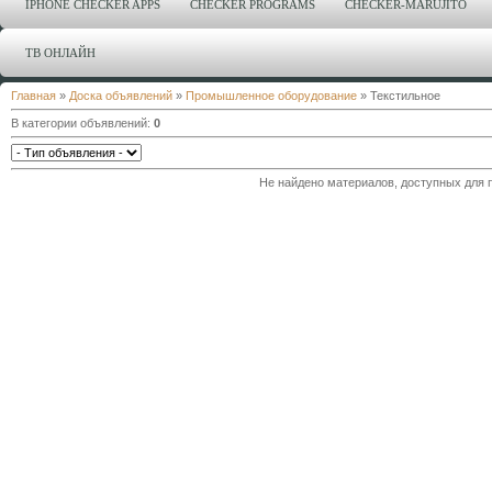
IPHONE CHECKER APPS
CHECKER PROGRAMS
CHECKER-MARUJITO
ТВ ОНЛАЙН
Главная
»
Доска объявлений
»
Промышленное оборудование
» Текстильное
В категории объявлений
:
0
Не найдено материалов, доступных для 