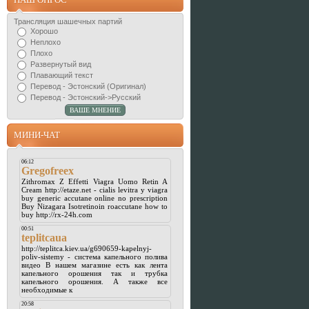
Трансляция шашечных партий
Хорошо
Неплохо
Плохо
Развернутый вид
Плавающий текст
Перевод - Эстонский (Оригинал)
Перевод - Эстонский->Русский
МИНИ-ЧАТ