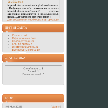
Для добавления необходима авторизация
ДРУЗЬЯ САЙТА
Создать сайт
Официальный блог
Сообщество uCoz
FAQ по системе
Инструкции для uCoz
Все проекты компании
СТАТИСТИКА
Онлайн всего:
1
Гостей:
1
Пользователей:
0
БЛОК
[08 Ноя 2025]
[
Шашки
]