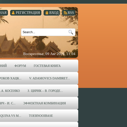
НАЯ
РЕГИСТРАЦИЯ
ВХОД
RSS
Воскресенье, 09 Авг 2026, 11:04
ЕНИЙ
ФОРУМ
ГОСТЕВАЯ КНИГА
ОКОВ ХАЦК...
V. ADAMOVICS DAMBRET...
А.А. КОСЕНКО
З. ЦИРИК – В. ГОРОДЕ...
 - И. С...
ЭФФЕКТНАЯ КОМБИНАЦИЯ
QUINA VS M...
TOERNOOIBASE