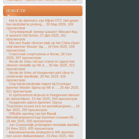
НОВОСТИ
Het is de dammers van Hijken DTC niet gelukt
hun landstitel te prolong..., 30 Мар 2026, 109
просмотров
Титулованный тренер-шашист Михаил Кац
в проекте Old Schoo, 27 Дек 2025, 161
просмотров
Met een fraaie zilveren plak op het China Open
stelt dammer Wouter Sip..., 19 Ноя 2025, 159
просмотров
Советские спортсмены в Китае, 28 Сен
2025, 267 просмотров
Nicole de Vries verrast vriend en vijand met
zilveren medaille op NK d..., 30 Авг 2025, 313
просмотров
Nicole de Vries uit Hoogeveen wint zilver in
zinderende damfinale, 28 Авг 2025, 426
просмотров
Oog-handcoördinatie hapert bij Groninger
dammer Wouter Sipma op NK in ..., 26 Авг 2025,
321 просмотров
In sportcentrum Activum in Hoogeveen dansen
de damschijven, 19 Авг 2025, 294 просмотров
Hoogeveen ademt dammen: Darya
Tkachenko kroont zich tot wereldkampioen..., 19
Авг 2025, 293 просмотров
Officiële opening van het Basalt
Wereldkampioenschap Dammen vrouwen Bl...,
18 Авг 2025, 326 просмотров
Jan Groenendijk prolongeert mondiale damtitel,
24 Июн 2025, 435 просмотров
Adembenemende eindsprint in WK dammen
met zeven titelkandidaten, 23 Июн 2025, 460