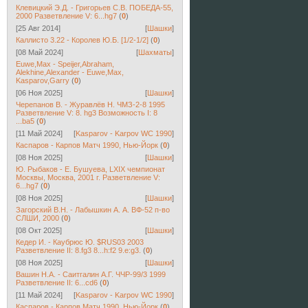
Клевицкий Э.Д. - Григорьев С.В. ПОБЕДА-55,
2000 Разветвление V: 6...hg7
(
0
)
[25 Авг 2014]
[
Шашки
]
Каллисто 3.22 - Королев Ю.Б. [1/2-1/2]
(
0
)
[08 Май 2024]
[
Шахматы
]
Euwe,Max - Speijer,Abraham,
Alekhine,Alexander - Euwe,Max,
Kasparov,Garry
(
0
)
[06 Ноя 2025]
[
Шашки
]
Черепанов В. - Журавлёв Н. ЧМЗ-2-8 1995
Разветвление V: 8. hg3 Возможность I: 8
...ba5
(
0
)
[11 Май 2024]
[
Kasparov - Karpov WC 1990
]
Каспаров - Карпов Матч 1990, Нью-Йорк
(
0
)
[08 Ноя 2025]
[
Шашки
]
Ю. Рыбаков - E. Бушуева, LXIX чемпионат
Москвы, Москва, 2001 г. Разветвление V:
6...hg7
(
0
)
[08 Ноя 2025]
[
Шашки
]
Загорский В.Н. - Лабышкин А. А. ВФ-52 п-во
СЛШИ, 2000
(
0
)
[08 Окт 2025]
[
Шашки
]
Кедер И. - Каубрюс Ю. $RUS03 2003
Разветвление II: 8.fg3 8...h:f2 9.e:g3.
(
0
)
[08 Ноя 2025]
[
Шашки
]
Вашин Н.А. - Саитгалин А.Г. ЧЧР-99/3 1999
Разветвление II: 6...cd6
(
0
)
[11 Май 2024]
[
Kasparov - Karpov WC 1990
]
Каспаров - Карпов Матч 1990, Нью-Йорк
(
0
)