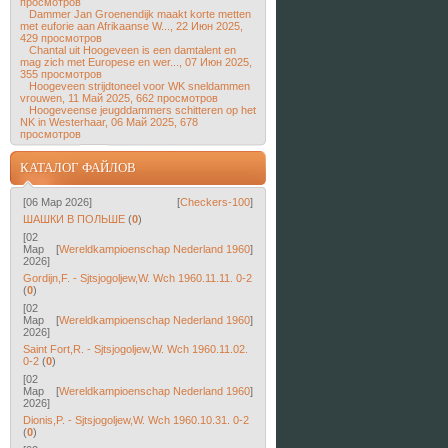
просмотров
Dammer Jan Groenendijk maakt korte metten
met euforie aan Afrikaanse W..., 22 Июн 2025,
429 просмотров
Chantal uit Hoogeveen is een damtalent en
mag zich met Europese en wer..., 07 Июн 2025,
355 просмотров
Hoogeveen strijdtoneel voor WK sneldammen
vrouwen, 11 Май 2025, 662 просмотров
Hoogeveense jeugddammers schitteren op het
NK in Westerhaar, 06 Май 2025, 678
просмотров
КАТАЛОГ ФАЙЛОВ
[06 Мар 2026]
[
Checkers-100
]
ШАШКИ B ПОЛЬШЕ
(
0
)
[02
Мар
[
Wereldkampioenschap Nederland 1960
]
2026]
Gordijn,F. - Sjtsjogoljew,W. Wch 1960.11.11. 0-2
(
0
)
[02
Мар
[
Wereldkampioenschap Nederland 1960
]
2026]
Saint Fort,R. - Sjtsjogoljew,W. Wch 1960.11.02.
0-2
(
0
)
[02
Мар
[
Wereldkampioenschap Nederland 1960
]
2026]
Dionis,P. - Sjtsjogoljew,W. Wch 1960.10.31. 0-2
(
0
)