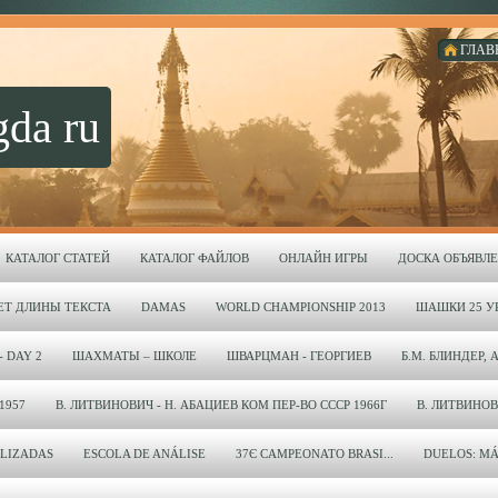
ГЛАВ
gda ru
КАТАЛОГ СТАТЕЙ
КАТАЛОГ ФАЙЛОВ
ОНЛАЙН ИГРЫ
ДОСКА ОБЪЯВЛ
ЕТ ДЛИНЫ ТЕКСТА
DAMAS
WORLD CHAMPIONSHIP 2013
ШАШКИ 25 УР
- DAY 2
ШАХМАТЫ – ШКОЛЕ
ШВАРЦМАН - ГЕОРГИЕВ
Б.М. БЛИНДЕР, 
1957
В. ЛИТВИНОВИЧ - Н. АБАЦИЕВ КОМ ПЕР-ВО СССР 1966Г
В. ЛИТВИНОВИЧ
LIZADAS
ESCOLA DE ANÁLISE
37Є CAMPEONATO BRASI...
DUELOS: MÁ