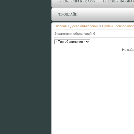
IPHONE CHECKER APPS
CHECKER PROGRA
ТВ ОНЛАЙН
Главная
»
Доска объявлений
»
Промышленное обор
В категории объявлений
:
0
Не найд