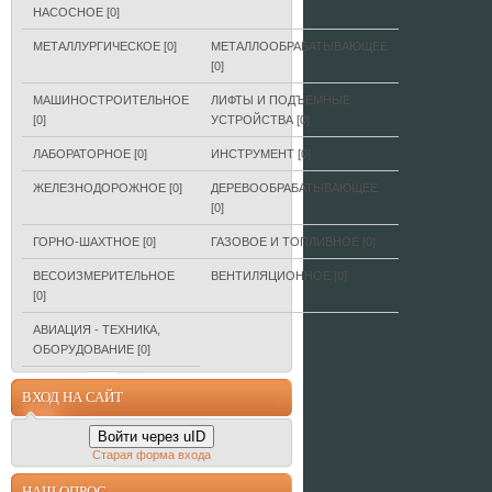
НАСОСНОЕ
[0]
МЕТАЛЛУРГИЧЕСКОЕ
[0]
МЕТАЛЛООБРАБАТЫВАЮЩЕЕ
[0]
МАШИНОСТРОИТЕЛЬНОЕ
ЛИФТЫ И ПОДЪЕМНЫЕ
[0]
УСТРОЙСТВА
[0]
ЛАБОРАТОРНОЕ
[0]
ИНСТРУМЕНТ
[0]
ЖЕЛЕЗНОДОРОЖНОЕ
[0]
ДЕРЕВООБРАБАТЫВАЮЩЕЕ
[0]
ГОРНО-ШАХТНОЕ
[0]
ГАЗОВОЕ И ТОПЛИВНОЕ
[0]
ВЕСОИЗМЕРИТЕЛЬНОЕ
ВЕНТИЛЯЦИОННОЕ
[0]
[0]
АВИАЦИЯ - ТЕХНИКА,
ОБОРУДОВАНИЕ
[0]
ВХОД НА САЙТ
Войти через uID
Старая форма входа
НАШ ОПРОС