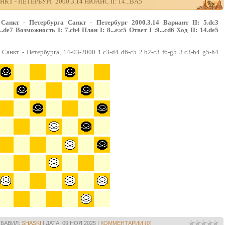
КТ - ПЕТЕРБУРГ 2000.3.14 НЮАНС II: 14...BA5
анкт - Петербурга Санкт - Петербург 2000.3.14 Вариант II: 5.dc3
.de7 Возможность I: 7.cb4 План I: 8...е:с5 Ответ I :9...сd6 Ход II: 14.de5
Санкт - Петербурга, 14-03-2000 1.c3-d4 d6-c5 2.b2-c3 f6-g5 3.c3-b4 g5-h4
БАВИЛ:
SHASKI
|
ДАТА:
09 НОЯ 2025
|
КОММЕНТАРИИ (0)