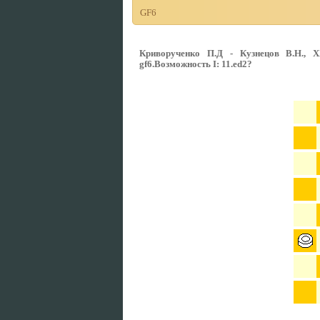
GF6
Криворученко П.Д - Кузнецов В.Н., XXX
gf6.Возможность I: 11.ed2?