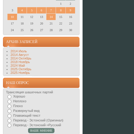
1
2
3
4
5
6
7
8
9
10
11
12
13
14
15
16
17
18
19
20
21
22
23
24
25
26
27
28
29
30
АРХИВ ЗАПИСЕЙ
2014 Июль
2014 Август
2014 Октябрь
2018 Ноябрь
2024 Май
2025 Октябрь
2025 Ноябрь
НАШ ОПРОС
Трансляция шашечных партий
Хорошо
Неплохо
Плохо
Развернутый вид
Плавающий текст
Перевод - Эстонский (Оригинал)
Перевод - Эстонский->Русский