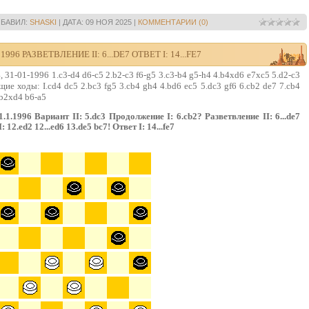
БАВИЛ:
SHASKI
|
ДАТА:
09 НОЯ 2025
|
КОММЕНТАРИИ (0)
996 РАЗВЕТВЛЕНИЕ II: 6...DE7 ОТВЕТ I: 14...FE7
 31-01-1996 1.c3-d4 d6-c5 2.b2-c3 f6-g5 3.c3-b4 g5-h4 4.b4xd6 e7xc5 5.d2-c3
ие ходы: I.cd4 dc5 2.bc3 fg5 3.cb4 gh4 4.bd6 ec5 5.dc3 gf6 6.cb2 de7 7.cb4
9.b2xd4 b6-a5
1.1996 Вариант II: 5.dc3 Продолжение I: 6.сb2? Разветвление II: 6...de7
 12.ed2 12...ed6 13.de5 bc7! Ответ I: 14...fe7