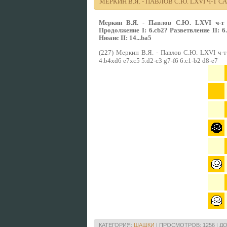
МЕРКИН В.Я. - ПАВЛОВ С.Ю. LXVI Ч-Т САН
Меркин В.Я. - Павлов С.Ю. LXVI ч-т С
Продолжение I: 6.сb2? Разветвление II: 6..
Нюанс II: 14...ba5
(227) Меркин В.Я. - Павлов С.Ю. LXVI ч-т 
4.b4xd6 e7xc5 5.d2-c3 g7-f6 6.c1-b2 d8-e7
КАТЕГОРИЯ:
ШАШКИ
|
ПРОСМОТРОВ:
1256
|
ДО