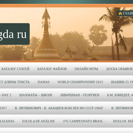
ГЛАВ
gda ru
КАТАЛОГ СТАТЕЙ
КАТАЛОГ ФАЙЛОВ
ОНЛАЙН ИГРЫ
ДОСКА ОБЪЯВЛ
ЕТ ДЛИНЫ ТЕКСТА
DAMAS
WORLD CHAMPIONSHIP 2013
ШАШКИ 25 УР
- DAY 2
ШАХМАТЫ – ШКОЛЕ
ШВАРЦМАН - ГЕОРГИЕВ
Б.М. БЛИНДЕР, 
1957
В. ЛИТВИНОВИЧ - Н. АБАЦИЕВ КОМ ПЕР-ВО СССР 1966Г
В. ЛИТВИНОВИЧ
LIZADAS
ESCOLA DE ANÁLISE
37Є CAMPEONATO BRASI...
DUELOS: MÁ