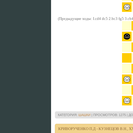
(Предыдущие ходы: I.cd4 dc5 2.bc3 fg5 3.cb4
КАТЕГОРИЯ:
ШАШКИ
|
ПРОСМОТРОВ:
1275
|
ДО
КРИВОРУЧЕНКО П.Д - КУЗНЕЦОВ В.Н., XX