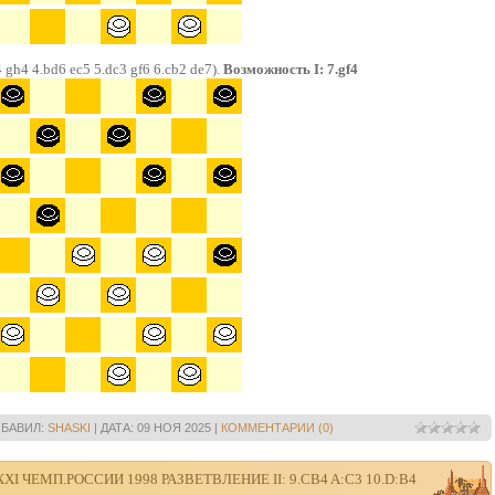
 gh4 4.bd6 ec5 5.dc3 gf6 6.cb2 de7).
Возможность I: 7.gf4
БАВИЛ:
SHASKI
|
ДАТА:
09 НОЯ 2025
|
КОММЕНТАРИИ (0)
XI ЧЕМП.РОССИИ 1998 РАЗВЕТВЛЕНИЕ II: 9.CB4 A:C3 10.D:B4