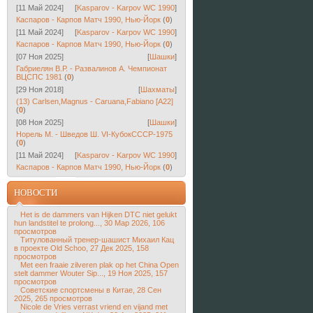
[11 Май 2024]
[
Kasparov - Karpov WC 1990
]
Каспаров - Карпов Матч 1990, Нью-Йорк
(
0
)
[11 Май 2024]
[
Kasparov - Karpov WC 1990
]
Каспаров - Карпов Матч 1990, Нью-Йорк
(
0
)
[07 Ноя 2025]
[
Шашки
]
Габриелян В.Р. - Развалинов А. Чемпионат
ВЦСПС 1981
(
0
)
[29 Ноя 2018]
[
Шахматы
]
(13) Carlsen,Magnus - Caruana,Fabiano [A22]
(
0
)
[08 Ноя 2025]
[
Шашки
]
Норель М. - Шведов Ш. VI-КубокСССР-1975
(
0
)
[11 Май 2024]
[
Kasparov - Karpov WC 1990
]
Каспаров - Карпов Матч 1990, Нью-Йорк
(
0
)
НОВОСТИ
Het is de dammers van Hijken DTC niet gelukt
hun landstitel te prolong..., 30 Мар 2026, 106
просмотров
Титулованный тренер-шашист Михаил Кац
в проекте Old Schoo, 27 Дек 2025, 158
просмотров
Met een fraaie zilveren plak op het China Open
stelt dammer Wouter Sip..., 19 Ноя 2025, 157
просмотров
Советские спортсмены в Китае, 28 Сен
2025, 265 просмотров
Nicole de Vries verrast vriend en vijand met