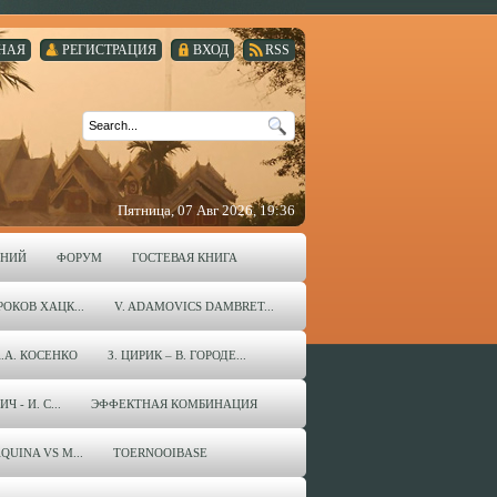
НАЯ
РЕГИСТРАЦИЯ
ВХОД
RSS
Пятница, 07 Авг 2026, 19:36
ЕНИЙ
ФОРУМ
ГОСТЕВАЯ КНИГА
ОКОВ ХАЦК...
V. ADAMOVICS DAMBRET...
А.А. КОСЕНКО
З. ЦИРИК – В. ГОРОДЕ...
 - И. С...
ЭФФЕКТНАЯ КОМБИНАЦИЯ
QUINA VS M...
TOERNOOIBASE