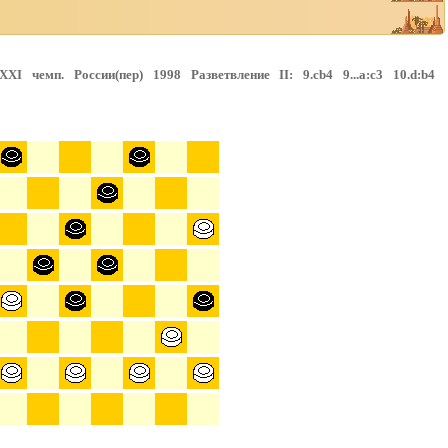
I чемп. России(пер) 1998 Разветвление II: 9.cb4 9...a:c3 10.d:b4