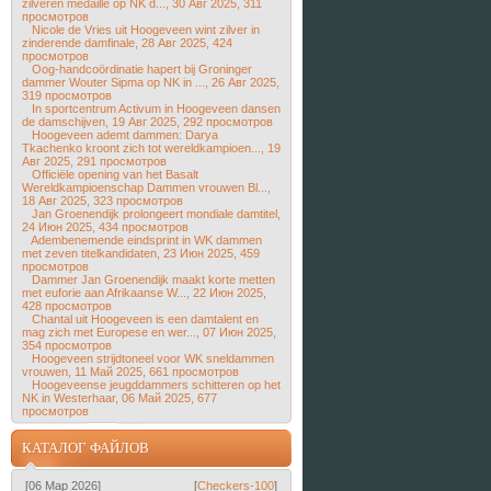
zilveren medaille op NK d..., 30 Авг 2025, 311
просмотров
Nicole de Vries uit Hoogeveen wint zilver in
zinderende damfinale, 28 Авг 2025, 424
просмотров
Oog-handcoördinatie hapert bij Groninger
dammer Wouter Sipma op NK in ..., 26 Авг 2025,
319 просмотров
In sportcentrum Activum in Hoogeveen dansen
de damschijven, 19 Авг 2025, 292 просмотров
Hoogeveen ademt dammen: Darya
Tkachenko kroont zich tot wereldkampioen..., 19
Авг 2025, 291 просмотров
Officiële opening van het Basalt
Wereldkampioenschap Dammen vrouwen Bl...,
18 Авг 2025, 323 просмотров
Jan Groenendijk prolongeert mondiale damtitel,
24 Июн 2025, 434 просмотров
Adembenemende eindsprint in WK dammen
met zeven titelkandidaten, 23 Июн 2025, 459
просмотров
Dammer Jan Groenendijk maakt korte metten
met euforie aan Afrikaanse W..., 22 Июн 2025,
428 просмотров
Chantal uit Hoogeveen is een damtalent en
mag zich met Europese en wer..., 07 Июн 2025,
354 просмотров
Hoogeveen strijdtoneel voor WK sneldammen
vrouwen, 11 Май 2025, 661 просмотров
Hoogeveense jeugddammers schitteren op het
NK in Westerhaar, 06 Май 2025, 677
просмотров
КАТАЛОГ ФАЙЛОВ
[06 Мар 2026]
[
Checkers-100
]