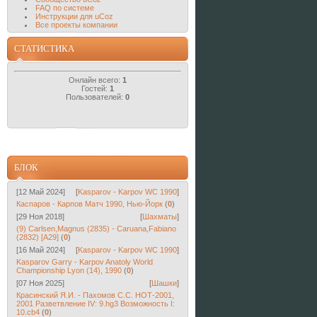
FAQ по системе
Инструкции для uCoz
Все проекты компании
СТАТИСТИКА
Онлайн всего:
1
Гостей:
1
Пользователей:
0
БЛОК
[12 Май 2024]
[
Kasparov - Karpov WC 1990
]
Каспаров - Карпов Матч 1990, Нью-Йорк
(
0
)
[29 Ноя 2018]
[
Шахматы
]
(9) Carlsen,Magnus (2835) - Caruana,Fabiano
(2832) [A29]
(
0
)
[16 Май 2024]
[
Kasparov - Karpov WC 1990
]
Kasparov Garry - Karpov Anatoly World
Championship Lyon (14), 1990
(
0
)
[07 Ноя 2025]
[
Шашки
]
Красинский Я.И. - Пахомов С.С. НОТ-2001,
2001 Разветвление IV: 9.hg3 Возможность I:
10.cb4
(
0
)