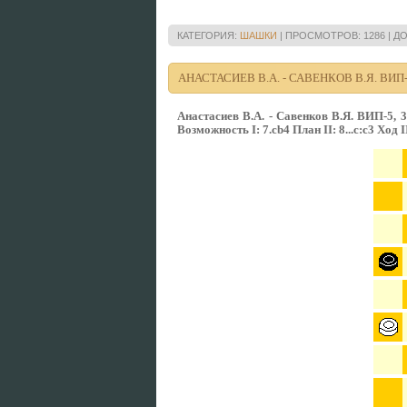
КАТЕГОРИЯ:
ШАШКИ
|
ПРОСМОТРОВ:
1286
|
ДО
АНАСТАСИЕВ В.А. - САВЕНКОВ В.Я. ВИП-5, 
Анастасиев В.А. - Савенков В.Я. ВИП-5, 30
Возможность I: 7.cb4 План II: 8...с:с3 Ход II