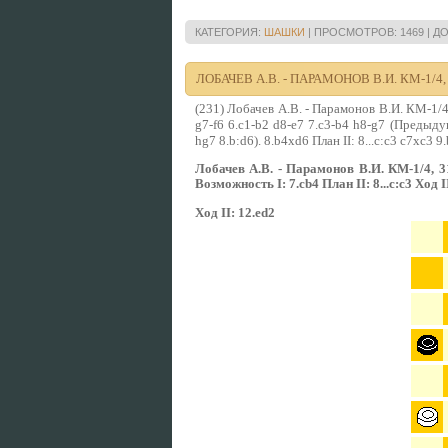
КАТЕГОРИЯ:
ШАШКИ
|
ПРОСМОТРОВ:
1469
|
ДО
ЛОБАЧЕВ А.В. - ПАРАМОНОВ В.И. КМ-1/4, 1
(231) Лобачев А.В. - Парамонов В.И. КМ-1/4,
g7-f6 6.c1-b2 d8-e7 7.c3-b4 h8-g7 (Предыдущ
hg7 8.b:d6). 8.b4xd6 План II: 8...с:с3 c7xc3 
Лобачев А.В. - Парамонов В.И. КМ-1/4, 31.
Возможность I: 7.cb4 План II: 8...с:с3 Ход II:
Ход II: 12.ed2