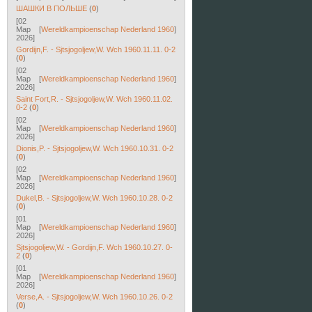
ШАШКИ B ПОЛЬШЕ
(
0
)
[02
Мар
[
Wereldkampioenschap Nederland 1960
]
2026]
Gordijn,F. - Sjtsjogoljew,W. Wch 1960.11.11. 0-2
(
0
)
[02
Мар
[
Wereldkampioenschap Nederland 1960
]
2026]
Saint Fort,R. - Sjtsjogoljew,W. Wch 1960.11.02.
0-2
(
0
)
[02
Мар
[
Wereldkampioenschap Nederland 1960
]
2026]
Dionis,P. - Sjtsjogoljew,W. Wch 1960.10.31. 0-2
(
0
)
[02
Мар
[
Wereldkampioenschap Nederland 1960
]
2026]
Dukel,B. - Sjtsjogoljew,W. Wch 1960.10.28. 0-2
(
0
)
[01
Мар
[
Wereldkampioenschap Nederland 1960
]
2026]
Sjtsjogoljew,W. - Gordijn,F. Wch 1960.10.27. 0-
2
(
0
)
[01
Мар
[
Wereldkampioenschap Nederland 1960
]
2026]
Verse,A. - Sjtsjogoljew,W. Wch 1960.10.26. 0-2
(
0
)