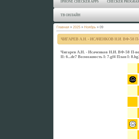
IPHONE CHECKER APPS
CHECKER PROGRA
ТВ ОНЛАЙН
Главная
»
2025
»
Ноябрь
»
09
ЧИГАРЕВ А.Н. - ИСАЧЕНКОВ Н.И. ВФ-58 П
Чигарев А.Н. - Исаченков Н.И. ВФ-58 П-в
II: 6...de7 Возможность I: 7.gf4 План I: 8.h