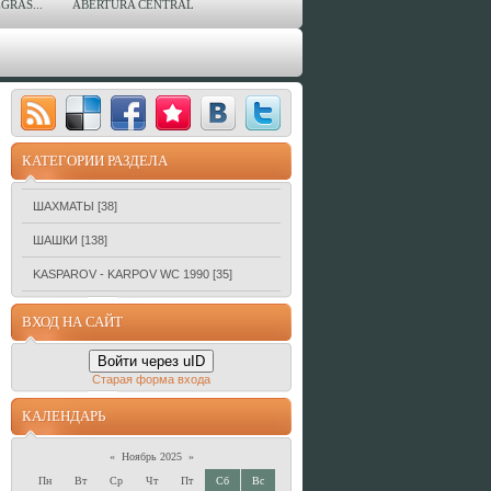
GRAS...
ABERTURA CENTRAL
КАТЕГОРИИ РАЗДЕЛА
ШАХМАТЫ
[38]
ШАШКИ
[138]
KASPAROV - KARPOV WC 1990
[35]
ВХОД НА САЙТ
Войти через uID
Старая форма входа
КАЛЕНДАРЬ
«
Ноябрь 2025
»
Пн
Вт
Ср
Чт
Пт
Сб
Вс