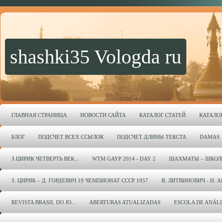
shashki35 Vologda ru
ГЛАВНАЯ СТРАНИЦА
НОВОСТИ САЙТА
КАТАЛОГ СТАТЕЙ
КАТАЛО
БЛОГ
ПОДСЧЕТ ВСЕХ ССЫЛОК
ПОДСЧЕТ ДЛИНЫ ТЕКСТА
DAMAS
З.ЦИРИК ЧЕТВЕРТЬ ВЕК...
WTM GAYP 2014 - DAY 2
ШАХМАТЫ – ШКОЛ
З. ЦИРИК – Д. ГОРДЕВИЧ 19 ЧЕМПИОНАТ СССР 1957
В. ЛИТВИНОВИЧ - Н. 
REVISTA BRASIL DO JO...
ABERTURAS ATUALIZADAS
ESCOLA DE ANÁL