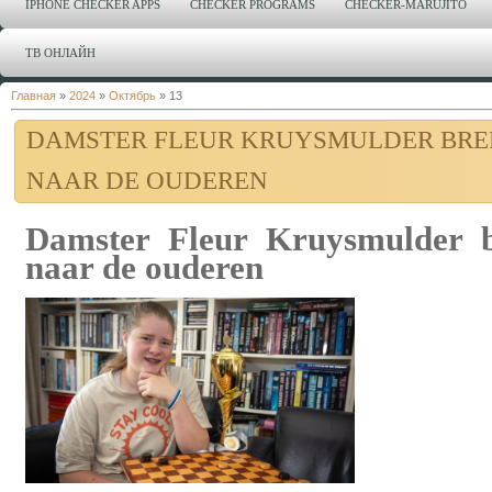
IPHONE CHECKER APPS
CHECKER PROGRAMS
CHECKER-MARUJITO
ТВ ОНЛАЙН
Главная
»
2024
»
Октябрь
»
13
DAMSTER FLEUR KRUYSMULDER BRE
NAAR DE OUDEREN
Damster Fleur Kruysmulder b
naar de ouderen