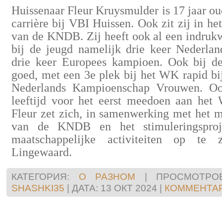
Huissenaar Fleur Kruysmulder is 17 jaar ou
carrière bij VBI Huissen. Ook zit zij in h
van de KNDB. Zij heeft ook al een indrukwe
bij de jeugd namelijk drie keer Nederl
drie keer Europees kampioen. Ook bij d
goed, met een 3e plek bij het WK rapid bi
Nederlands Kampioenschap Vrouwen. Oo
leeftijd voor het eerst meedoen aan he
Fleur zet zich, in samenwerking met het 
van de KNDB en het stimuleringsproj
maatschappelijke activiteiten op te
Lingewaard.
КАТЕГОРИЯ:
О РАЗНОМ
|
ПРОСМОТРОВ
SHASHKI35
|
ДАТА:
13 ОКТ 2024
|
КОММЕНТАР