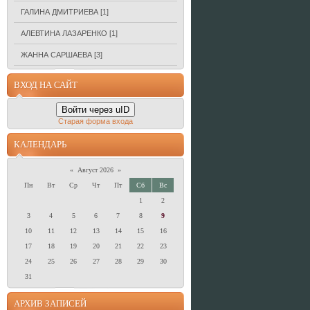
ГАЛИНА ДМИТРИЕВА
[1]
АЛЕВТИНА ЛАЗАРЕНКО
[1]
ЖАННА САРШАЕВА
[3]
ВХОД НА САЙТ
Войти через uID
Старая форма входа
КАЛЕНДАРЬ
«
Август 2026
»
Пн
Вт
Ср
Чт
Пт
Сб
Вс
1
2
3
4
5
6
7
8
9
10
11
12
13
14
15
16
17
18
19
20
21
22
23
24
25
26
27
28
29
30
31
АРХИВ ЗАПИСЕЙ