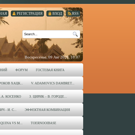
НАЯ
РЕГИСТРАЦИЯ
ВХОД
RSS
Воскресенье, 09 Авг 2026, 10:07
ЕНИЙ
ФОРУМ
ГОСТЕВАЯ КНИГА
ОКОВ ХАЦК...
V. ADAMOVICS DAMBRET...
А.А. КОСЕНКО
З. ЦИРИК – В. ГОРОДЕ...
 - И. С...
ЭФФЕКТНАЯ КОМБИНАЦИЯ
QUINA VS M...
TOERNOOIBASE