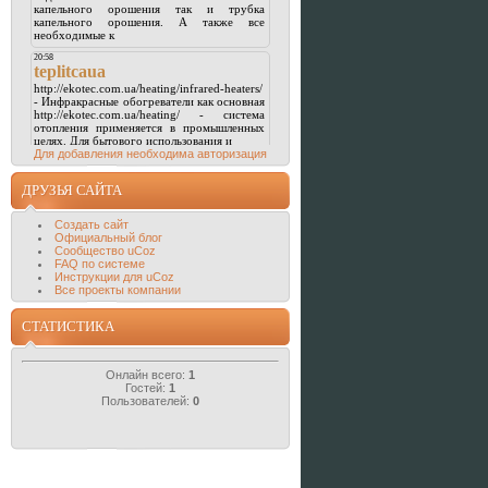
Для добавления необходима авторизация
ДРУЗЬЯ САЙТА
Создать сайт
Официальный блог
Сообщество uCoz
FAQ по системе
Инструкции для uCoz
Все проекты компании
СТАТИСТИКА
Онлайн всего:
1
Гостей:
1
Пользователей:
0