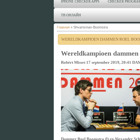
IPHONE CHECKER APPS
CHECKER PROGRA
ТВ ОНЛАЙН
Главная
»
Shvartsman-Boomstra
WERELDKAMPIOEN DAMMEN ROEL BOOM
Wereldkampioen dammen R
Robèrt Misset 17 september 2019, 20:4
Dammer Roel Boomstra (l) en Alexander Schwar