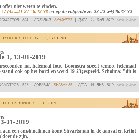
offer niet weten te vinden.
-17
(45...21-27
46.42-38
en op de volgende zet 28-22 w+
)
46.37-32
ОСМОТРОВ:
893
|
ДОБАВИЛ:
SHASHKI35
|
ДАТА:
14 ЯНВ 2019
|
 SUPERBLITZ RONDE 1, 13-01-2019
ra
e 1, 13-01-2019
seconden na, helemaal fout. Boomstra speelt tempo, helemaal
stand ook op het bord en werd 19-23gespeeld, Scholma: "dit is
ОСМОТРОВ:
522
|
ДОБАВИЛ:
SHASHKI35
|
ДАТА:
14 ЯНВ 2019
|
 BLITZ RONDE 3, 13-01-2019
an
13-01-2019
 aan een omsingelingen komt Shvartsman in de aanval en krijgt
oldoende zijn.