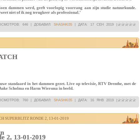
ioen dammen werd, geeft voorlopig voorrang aan zijn studie natuurkunde.
et niet of ik nog terugkeer als professional.’
ОСМОТРОВ:
646
|
ДОБАВИЛ:
SHASHKI35
|
ДАТА:
17 СЕН 2019
|
ATCH
uwe standaard in het dammen gezet. Live op televisie, RTV Drenthe, met de
or Auke Scholma en Harm Wiersma in beeld.
ОСМОТРОВ:
760
|
ДОБАВИЛ:
SHASHKI35
|
ДАТА:
16 ЯНВ 2019
|
 SUPERBLITZ RONDE 2, 13-01-2019
an
e 2, 13-01-2019