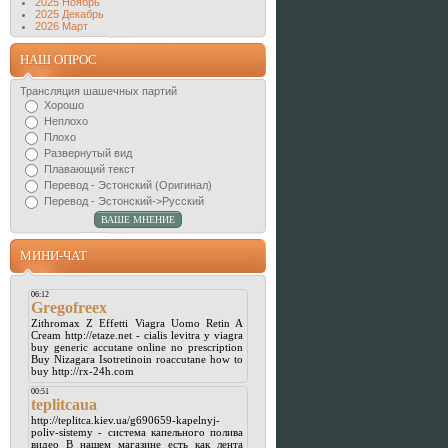
2025 Ноябрь
2025 Декабрь
2026 Март
НАШ ОПРОС
Трансляция шашечных партий
Хорошо
Неплохо
Плохо
Развернутый вид
Плавающий текст
Перевод - Эстонский (Оригинал)
Перевод - Эстонский->Русский
МИНИ-ЧАТ