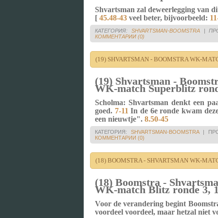
Shvartsman zal deweerlegging van dit 
[
45.48-43
veel beter, bijvoorbeeld:
11
КАТЕГОРИЯ:
SHVARTSMAN-BOOMSTRA
|
ПР
КОММЕНТАРИИ (0)
(19) SHVARTSMAN - BOOMSTRA WK-MATCH
(19) Shvartsman - Boomst
WK-match Superblitz rond
Scholma: Shvartsman denkt een paar
goed.
7-11
In de 6e ronde kwam deze 
een nieuwtje".
8.50-45
КАТЕГОРИЯ:
SHVARTSMAN-BOOMSTRA
|
ПР
КОММЕНТАРИИ (0)
(18) BOOMSTRA - SHVARTSMAN WK-MATCH
(18) Boomstra - Shvartsm
WK-match Blitz ronde 3, 
Voor de verandering begint Boomstra
voordeel voordeel, maar hetzal niet v