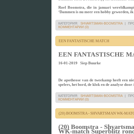
Roel Boomstra, die in januari wereldkamp
‘Dammen is nu meer een hobby geworden, ik we
КАТЕГОРИЯ:
SHVARTSMAN-BOOMSTRA
|
ПР
КОММЕНТАРИИ (0)
EEN FANTASTISCHE MATCH
EEN FANTASTISCHE M
16-01-2019 Siep Buurke
De apotheose van de tweekamp heeft een nie
spelers, het bord, de klok en de analyse do
КАТЕГОРИЯ:
SHVARTSMAN-BOOMSTRA
|
ПР
КОММЕНТАРИИ (0)
(20) BOOMSTRA - SHVARTSMAN WK-MATCH
(20) Boomstra - Shvartsm
WK-match Superblitz rond