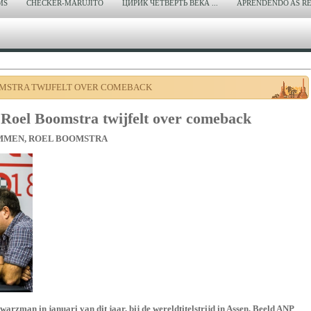
MS
CHECKER-MARUJITO
ЦИРИК ЧЕТВЕРТЬ ВЕКА ...
APRENDENDO AS RE
STRA TWIJFELT OVER COMEBACK
oel Boomstra twijfelt over comeback
1 DAMMEN, ROEL BOOMSTRA
zman in januari van dit jaar, bij de wereldtitelstrijd in Assen. Beeld ANP