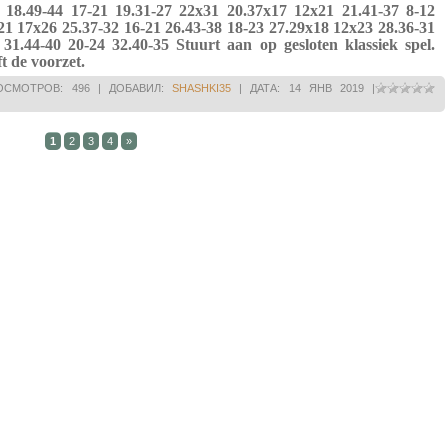
 18.49-44 17-21 19.31-27 22x31 20.37x17 12x21 21.41-37 8-12
21 17x26 25.37-32 16-21 26.43-38 18-23 27.29x18 12x23 28.36-31
31.44-40 20-24 32.40-35 Stuurt aan op gesloten klassiek spel.
t de voorzet.
ОСМОТРОВ:
496
|
ДОБАВИЛ:
SHASHKI35
|
ДАТА:
14 ЯНВ 2019
|
1
2
3
4
»