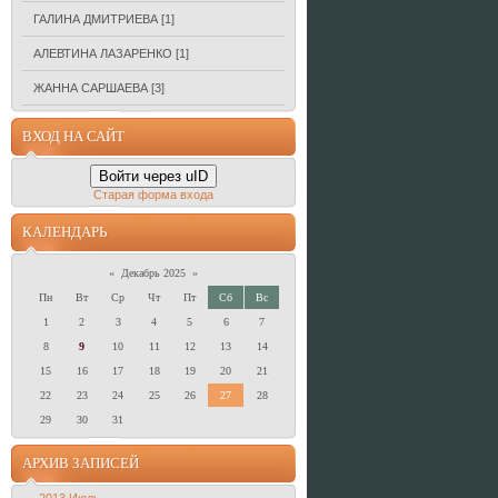
ГАЛИНА ДМИТРИЕВА
[1]
АЛЕВТИНА ЛАЗАРЕНКО
[1]
ЖАННА САРШАЕВА
[3]
ВХОД НА САЙТ
Войти через uID
Старая форма входа
КАЛЕНДАРЬ
«
Декабрь 2025
»
Пн
Вт
Ср
Чт
Пт
Сб
Вс
1
2
3
4
5
6
7
8
9
10
11
12
13
14
15
16
17
18
19
20
21
22
23
24
25
26
27
28
29
30
31
АРХИВ ЗАПИСЕЙ