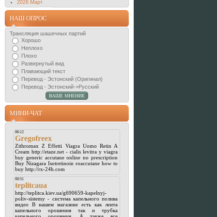
2026 Март
НАШ ОПРОС
Трансляция шашечных партий
Хорошо
Неплохо
Плохо
Развернутый вид
Плавающий текст
Перевод - Эстонский (Оригинал)
Перевод - Эстонский->Русский
МИНИ-ЧАТ