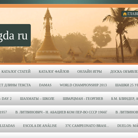
ГЛАВ
gda ru
КАТАЛОГ СТАТЕЙ
КАТАЛОГ ФАЙЛОВ
ОНЛАЙН ИГРЫ
ДОСКА ОБЪЯВЛ
ЕТ ДЛИНЫ ТЕКСТА
DAMAS
WORLD CHAMPIONSHIP 2013
ШАШКИ 25 УР
- DAY 2
ШАХМАТЫ – ШКОЛЕ
ШВАРЦМАН - ГЕОРГИЕВ
Б.М. БЛИНДЕР, 
1957
В. ЛИТВИНОВИЧ - Н. АБАЦИЕВ КОМ ПЕР-ВО СССР 1966Г
В. ЛИТВИНОВИЧ
LIZADAS
ESCOLA DE ANÁLISE
37Є CAMPEONATO BRASI...
DUELOS: MÁ