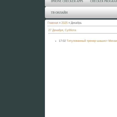
IPHONE CHECKER APPS
CHECKER PROGRA
ТВ ОНЛАЙН
Главная
»
2025
»
Декабрь
27 Декабря, Суббота
17:02
Титулованный тренер-шашист Михаил