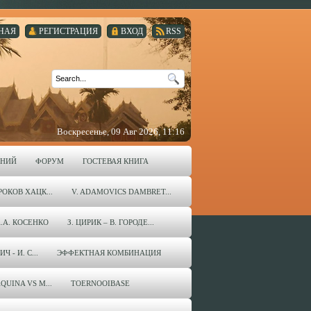
НАЯ
РЕГИСТРАЦИЯ
ВХОД
RSS
Воскресенье, 09 Авг 2026, 11:16
ЕНИЙ
ФОРУМ
ГОСТЕВАЯ КНИГА
ОКОВ ХАЦК...
V. ADAMOVICS DAMBRET...
А.А. КОСЕНКО
З. ЦИРИК – В. ГОРОДЕ...
 - И. С...
ЭФФЕКТНАЯ КОМБИНАЦИЯ
QUINA VS M...
TOERNOOIBASE