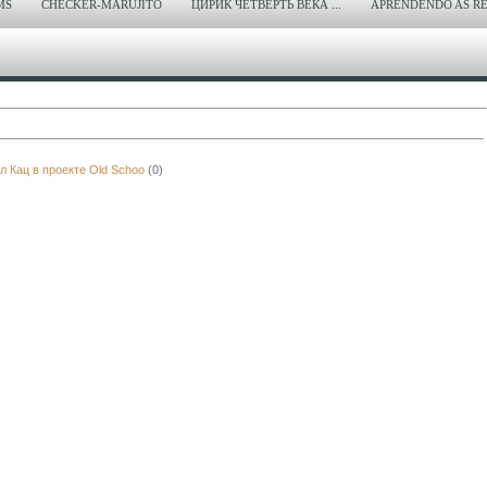
MS
CHECKER-MARUJITO
ЦИРИК ЧЕТВЕРТЬ ВЕКА ...
APRENDENDO AS RE
 Кац в проекте Old Schoo
(0)