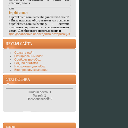
Для добавления необходима авторизация
ДРУЗЬЯ САЙТА
Создать сайт
Официальный блог
Сообщество uCoz
FAQ по системе
Инструкции для uCoz
Все проекты компании
СТАТИСТИКА
Онлайн всего:
1
Гостей:
1
Пользователей:
0
БЛОК