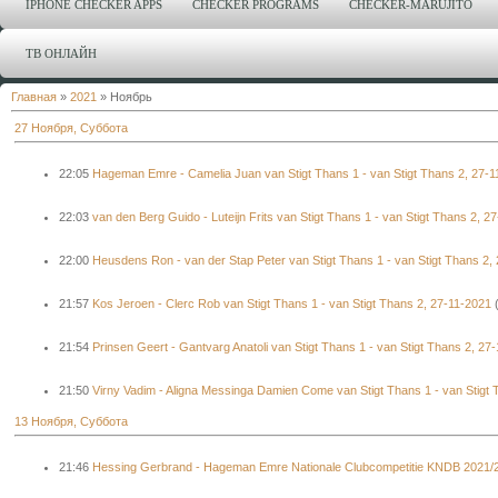
IPHONE CHECKER APPS
CHECKER PROGRAMS
CHECKER-MARUJITO
ТВ ОНЛАЙН
Главная
»
2021
»
Ноябрь
27 Ноября, Суббота
22:05
Hageman Emre - Camelia Juan van Stigt Thans 1 - van Stigt Thans 2, 27-
22:03
van den Berg Guido - Luteijn Frits van Stigt Thans 1 - van Stigt Thans 2, 2
22:00
Heusdens Ron - van der Stap Peter van Stigt Thans 1 - van Stigt Thans 2,
21:57
Kos Jeroen - Clerc Rob van Stigt Thans 1 - van Stigt Thans 2, 27-11-2021
21:54
Prinsen Geert - Gantvarg Anatoli van Stigt Thans 1 - van Stigt Thans 2, 27
21:50
Virny Vadim - Aligna Messinga Damien Come van Stigt Thans 1 - van Stigt 
13 Ноября, Суббота
21:46
Hessing Gerbrand - Hageman Emre Nationale Clubcompetitie KNDB 2021/