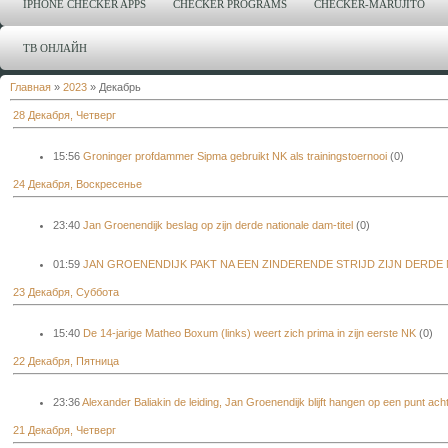
IPHONE CHECKER APPS
CHECKER PROGRAMS
CHECKER-MARUJITO
ТВ ОНЛАЙН
Главная
»
2023
»
Декабрь
28 Декабря, Четверг
15:56
Groninger profdammer Sipma gebruikt NK als trainingstoernooi
(0)
24 Декабря, Воскресенье
23:40
Jan Groenendijk beslag op zijn derde nationale dam-titel
(0)
01:59
JAN GROENENDIJK PAKT NA EEN ZINDERENDE STRIJD ZIJN DERDE 
23 Декабря, Суббота
15:40
De 14-jarige Matheo Boxum (links) weert zich prima in zijn eerste NK
(0)
22 Декабря, Пятница
23:36
Alexander Baliakin de leiding, Jan Groenendijk blijft hangen op een punt ach
21 Декабря, Четверг