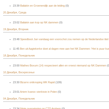
23:39
Baliakin en Groenendijk aan de leiding
(0)
20 Декабря, Среда
23:02
Baliakin aan kop op NK dammen
(0)
19 Декабря, Вторник
23:48
Speedboot Jan vandaag een voorschot zou nemen op de Nederlandse titel
11:45
Ben uit Aagtekerke doet al dagen mee aan het NK Dammen: 'Het is puur kun
18 Декабря, Понедельник
23:00
Matheo Boxum (14) respecteert allen en vreest niemand op NK Dammen
(
10 Декабря, Воскресенье
23:30
Bizarre ontknoping WK Rapid
(109)
23:01
Artem Ivanov sterktste in Polen
(0)
04 Декабря, Понедельник
23:34
Nipte overwinning op CTD Arnhem
(0)