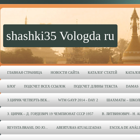
shashki35 Vologda ru
ГЛАВНАЯ СТРАНИЦА
НОВОСТИ САЙТА
КАТАЛОГ СТАТЕЙ
КАТАЛО
БЛОГ
ПОДСЧЕТ ВСЕХ ССЫЛОК
ПОДСЧЕТ ДЛИНЫ ТЕКСТА
DAMAS
З.ЦИРИК ЧЕТВЕРТЬ ВЕК...
WTM GAYP 2014 - DAY 2
ШАХМАТЫ – ШКОЛ
З. ЦИРИК – Д. ГОРДЕВИЧ 19 ЧЕМПИОНАТ СССР 1957
В. ЛИТВИНОВИЧ - Н. 
REVISTA BRASIL DO JO...
ABERTURAS ATUALIZADAS
ESCOLA DE ANÁL