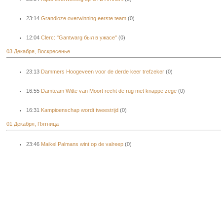
23:14
Grandioze overwinning eerste team
(0)
12:04
Clerc: "Gantwarg был в ужасе"
(0)
03 Декабря, Воскресенье
23:13
Dammers Hoogeveen voor de derde keer trefzeker
(0)
16:55
Damteam Witte van Moort recht de rug met knappe zege
(0)
16:31
Kampioenschap wordt tweestrijd
(0)
01 Декабря, Пятница
23:46
Maikel Palmans wint op de valreep
(0)