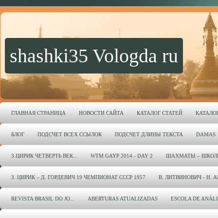
shashki35 Vologda ru
ГЛАВНАЯ СТРАНИЦА
НОВОСТИ САЙТА
КАТАЛОГ СТАТЕЙ
КАТАЛО
БЛОГ
ПОДСЧЕТ ВСЕХ ССЫЛОК
ПОДСЧЕТ ДЛИНЫ ТЕКСТА
DAMAS
З.ЦИРИК ЧЕТВЕРТЬ ВЕК...
WTM GAYP 2014 - DAY 2
ШАХМАТЫ – ШКОЛ
З. ЦИРИК – Д. ГОРДЕВИЧ 19 ЧЕМПИОНАТ СССР 1957
В. ЛИТВИНОВИЧ - Н. 
REVISTA BRASIL DO JO...
ABERTURAS ATUALIZADAS
ESCOLA DE ANÁL