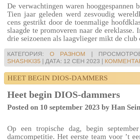
De verwachtingen waren hooggespannen b
Tien jaar geleden werd zesvoudig werel
cens gestrikt door de toenmalige hoofdklass
slaagde te promoveren naar de ereklasse. I
drie seizoenen als laagvlieger mikt de club 
КАТЕГОРИЯ:
О РАЗНОМ
|
ПРОСМОТРОВ
SHASHKI35
|
ДАТА:
12 СЕН 2023
|
КОММЕНТАР
HEET BEGIN DIOS-DAMMERS
Heet begin DIOS-dammers
Posted on 10 september 2023 by Han Sei
Op een tropische dag, begin september
damcompetitie. Het eerste team voor ’t ee