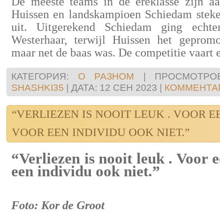
De meeste teams in de ereklasse zijn a
Huissen en landskampioen Schiedam stek
uit. Uitgerekend Schiedam ging echter
Westerhaar, terwijl Huissen het gepro
maar net de baas was. De competitie vaart e
КАТЕГОРИЯ:
О РАЗНОМ
|
ПРОСМОТРОВ
SHASHKI35
|
ДАТА:
12 СЕН 2023
|
КОММЕНТАР
“VERLIEZEN IS NOOIT LEUK . VOOR E
VOOR EEN INDIVIDU OOK NIET.”
“Verliezen is nooit leuk . Voor 
een individu ook niet.”
Foto: Kor de Groot