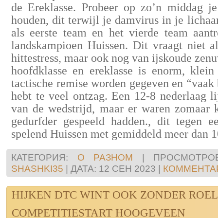
de Ereklasse. Probeer op zo’n middag j
houden, dit terwijl je damvirus in je licha
als eerste team en het vierde team aant
landskampioen Huissen. Dit vraagt niet a
hittestress, maar ook nog van ijskoude zenu
hoofdklasse en ereklasse is enorm, klein 
tactische remise worden gegeven en “vaak b
hebt te veel ontzag. Een 12-8 nederlaag li
van de wedstrijd, maar er waren zomaar k
gedurfder gespeeld hadden., dit tegen ee
spelend Huissen met gemiddeld meer dan 10
КАТЕГОРИЯ:
О РАЗНОМ
|
ПРОСМОТРОВ
SHASHKI35
|
ДАТА:
12 СЕН 2023
|
КОММЕНТАР
HIJKEN DTC WINT OOK ZONDER ROE
COMPETITIESTART HOOGEVEEN