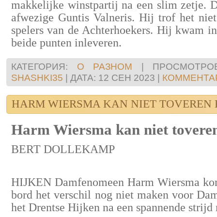
makkelijke winstpartij na een slim zetje. D
afwezige Guntis Valneris. Hij trof het nie
spelers van de Achterhoekers. Hij kwam in
beide punten inleveren.
КАТЕГОРИЯ:
О РАЗНОМ
|
ПРОСМОТРОВ
SHASHKI35
|
ДАТА:
12 СЕН 2023
|
КОММЕНТАР
HARM WIERSMA KAN NIET TOVEREN B
Harm Wiersma kan niet toveren 
BERT DOLLEKAMP
HIJKEN Damfenomeen Harm Wiersma kon bi
bord het verschil nog niet maken voor Dam
het Drentse Hijken na een spannende strijd 