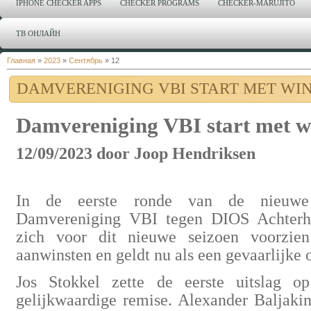
IPHONE CHECKER APPS
CHECKER PROGRAMS
CHECKER-MARUJITO
ТВ ОНЛАЙН
Главная
»
2023
»
Сентябрь
»
12
DAMVERENIGING VBI START MET WI
Damvereniging VBI start met w
12/09/2023 door Joop Hendriksen
In de eerste ronde van de nieuwe 
Damvereniging VBI tegen DIOS Achterho
zich voor dit nieuwe seizoen voorzie
aanwinsten en geldt nu als een gevaarlijke o
Jos Stokkel zette de eerste uitslag o
gelijkwaardige remise. Alexander Baljaki