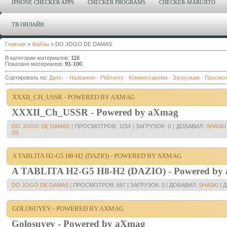
IPHONE CHECKER APPS
CHECKER PROGRAMS
CHECKER-MARUJITO
ТВ ОНЛАЙН
Главная
»
Файлы
» DO JOGO DE DAMAS
В категории материалов
:
116
Показано материалов
:
91-100
Сортировать по
:
Дате
·
Названию
·
Рейтингу
·
Комментариям
·
Загрузкам
·
Просмо
XXXII_CH_USSR - POWERED BY AXMAG
XXXII_Ch_USSR - Powered by aXmag
DO JOGO DE DAMAS
|
ПРОСМОТРОВ:
1154
|
ЗАГРУЗОК:
0
|
ДОБАВИЛ:
SHASKI
(0)
A TABLITA H2-G5 H8-H2 (DAZIO) - POWERED BY AXMAG
A TABLITA H2-G5 H8-H2 (DAZIO) - Powered by
DO JOGO DE DAMAS
|
ПРОСМОТРОВ:
697
|
ЗАГРУЗОК:
0
|
ДОБАВИЛ:
SHASKI
|
Д
GOLOSUYEV - POWERED BY AXMAG
Golosuyev - Powered by aXmag