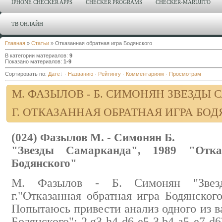
IPHONE CHECKER APPS
CHECKER PROGRAMS
CHECKER-MARUJITO
ТВ ОНЛАЙН
Главная
»
Статьи
» Отказанная обратная игра Бодянского
В категории материалов
:
9
Показано материалов
:
1-9
Сортировать по
:
Дате
·
Названию
·
Рейтингу
·
Комментариям
·
Просмотрам
М. ФАЗЫЛОВ - Б. СИМОНЯН ЗВЕЗДЫ 
Г. ОТКАЗАННАЯ ОБРАТНАЯ ИГРА БО
(024) Фазылов М. - Симонян Б.
"Звезды Самарканда", 1989 "Отка
Бодянского"
М. Фазылов - Б. Симонян "Звезд
г."Отказанная обратная игра Бодянского
Попытаюсь привести анализ одного из в
Бодянского": 2.g3-h4 d6-e5 3.b4-a5 e7-