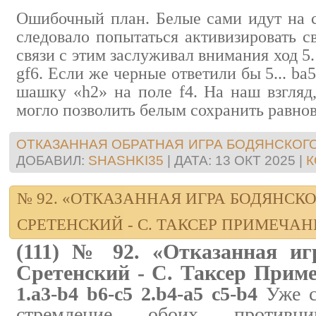
Ошибочный план. Белые сами идут на св
следовало попытаться активизировать с
связи с этим заслуживал внимания ход 5.
gf6. Если же черные ответили бы 5... bа
шашку «h2» на поле f4. На наш взгляд,
могло позволить белым сохранить равнов
ОТКАЗАННАЯ ОБРАТНАЯ ИГРА БОДЯНСКОГ
ДОБАВИЛ:
SHASHKI35
|
ДАТА:
13 ОКТ 2025
|
К
№ 92. «ОТКАЗАННАЯ ИГРА БОДЯНСКО
СРЕТЕНСКИЙ - С. ТАКСЕР ПРИМЕЧАН
(111) № 92. «Отказанная иг
Сретенский - С. Таксер Прим
1.a3-b4 b6-c5 2.b4-a5 c5-b4
Уже с
стремление обоих противн