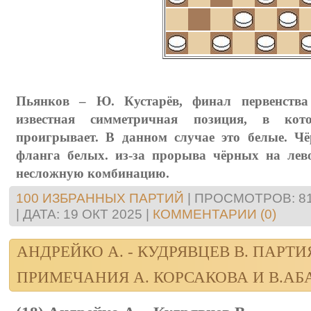
Пьянков – Ю. Кустарёв, финал первенств
извecтнaя cиммeтричнaя позиция, в кот
проигрывaeт. В дaнном cлучae это бeлыe. Чё
флaнгa бeлых. из-зa прорывa чёрных нa лeв
нecложную комбинaцию.
100 ИЗБРАННЫХ ПАРТИЙ
|
ПРОСМОТРОВ:
8
|
ДАТА:
19 ОКТ 2025
|
КОММЕНТАРИИ (0)
АНДРЕЙКО А. - КУДРЯВЦЕВ В. ПАРТИ
ПРИМЕЧАНИЯ А. КОРСАКОВА И В.А