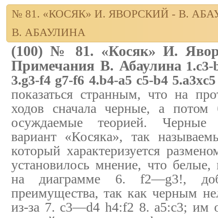
№ 81. «КОСЯК» И. ЯВОРСКИЙ - В. А
В. АБАУЛИНА
(100) № 81. «Косяк» И. Явор
Примечания В. Абаулина
1.c3-
3.g3-f4 g7-f6 4.b4-a5 c5-b4 5.a3xc
показаться странным, что на пр
ходов сначала черные, а потом 
осуждаемые теорией. Черные 
вариант «Косяка», так называе
который характеризуется разменом
установилось мнение, что белые,
на диаграмме 6. f2—g3!, доб
преимущества, так как черным нель
из-за 7. c3—d4 h4:f2 8. a5:c3; им