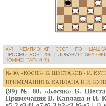
XVI ЧЕМПИОНАТ СССР ПО ШАШКА
ПРОСМОТРОВ:
296
|
ДОБАВИЛ:
SHASHKI
КОММЕНТАРИИ (0)
№ 80. «КОСЯК» Б. ШЕСТАКОВ - И. КУ
ПРИМЕЧАНИЯ В. КАПЛАНА И И. КУ
(99) № 80. «Косяк» Б. Шеста
Примечания В. Каплана и И. 
g5 2.g3-f4 g7-f6 3.b2-c3 f6-e5
[ В к