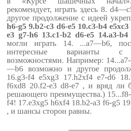
в «Курсе шашечных начал»
рекомендует, играть здесь 8. d4—
другое продолжение с идеей укре
h6-g5 9.b2-c3 d6-e5 10.c3-b4 e5xc3
e3 g7-h6 13.c1-b2 d6-e5 14.a3-b4 
могли играть 14. ...a7—b6, пос
интересные варианты с 
возможностями. Например: 14...a7-
—b6 возможно и другое продолже
16.g3-f4 e5xg3 17.h2xf4 e7-d6 18
f6xd8 20.f2-e3 d8-e7 , и вряд ли
решающего преимущества.) 15...f8-e
f4! 17.e3xg5 h6xf4 18.b2-a3 f6-g5 1
, и шансы сторон равны.