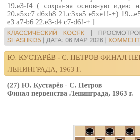
19.e3-f4 ( сохраняя основную идею н
20.a5xc7 d6xb8 21.c3xa5 e5xe1!-+) 19...e
e3 a7-b6 22.e3-d4 c7-d6!-+ ]
КЛАССИЧЕСКИЙ КОСЯК
|
ПРОСМОТРО
SHASHKI35
|
ДАТА:
06 МАР 2026
|
КОММЕНТА
Ю. КУСТАРЁВ - С. ПЕТРОВ ФИНАЛ П
ЛЕНИНГРАДА, 1963 Г.
(27) Ю. Кустарёв - С. Петров
Финал первенства Ленинграда, 1963 г.