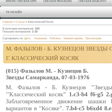
IPHONE CHECKER APPS
CHECKER PROGRAMS
CHECKER-MARUJITO
ТВ ОНЛАЙН
Главная
»
Статьи
» Классический Косяк
В категории материалов
:
103
Показано материалов
:
1-10
Сортировать по
:
Дате
·
Названию
·
Рейтингу
·
Комментариям
·
Просмотрам
М. ФАЗЫЛОВ - Б. КУЗНЕЦОВ ЗВЕЗДЫ 
Г. КЛАССИЧЕСКИЙ КОСЯК
(015) Фазылов М. - Кузнецов Б.
Звезды Самарканда, 07-03-1976
М. Фазылов - Б. Кузнецов ’’Звезды
’’Классический косяк”
1.c3-b4 f6-g5 2.
Заблаговременное движение шашки 
вариантов в "Косяке”.
7.b4-c5 b6xd4 8.