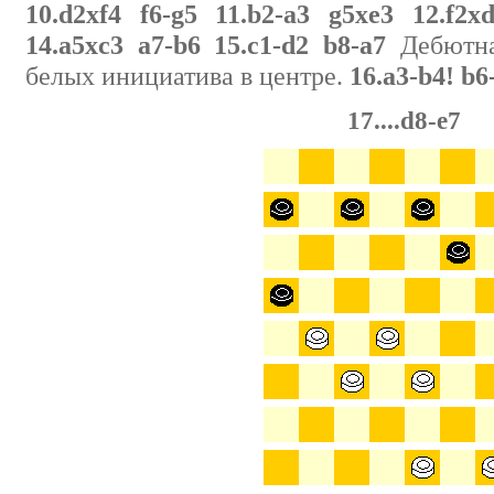
10.d2xf4 f6-g5 11.b2-a3 g5xe3 12.f2x
14.a5xc3 a7-b6 15.c1-d2 b8-a7
Дебютна
белых инициатива в центре.
16.a3-b4! b6
17....d8-e7