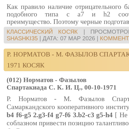
Как правило наличие отрицательного б
подобного типа с а7 и h2 соотв
преимущество. Поэтому черные подготав
КЛАССИЧЕСКИЙ КОСЯК
|
ПРОСМОТРО
SHASHKI35
|
ДАТА:
07 МАР 2026
|
КОММЕНТА
Р. НОРМАТОВ - М. ФАЗЫЛОВ СПАРТАКИ
1971 КОСЯК
(012) Норматов - Фазылов
Спартакиада С. К. И. Ц., 00-10-1971
Р. Норматов - М. Фазылов Спар
Самаркандского кооперативного инстит
b4 f6-g5 2.g3-f4 g7-f6 3.b2-c3 g5-h4
[ Не
соблазном привести позицию талантливо