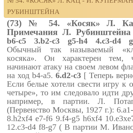
№ 54. «КОСЯК» Л. КАЦ - И. КУПЕРМ
РУБИНШТЕЙНА
(73) № 54. «Косяк» Л. Ка
Примечания Л. Рубинштейна
b6-c5 3.b2-c3 g5-h4 4.c3-d4 g
Обычный так называемый «кла
косяка». Он характерен тем,
начинают атаку на своем левом фла
на ход b4-a5.
6.d2-c3
[ Теперь верн
Если белые хотели свести игру к 
четыре», то им следовало идти др
например, в партии. Л. По
(Первенство Москвы, 1927 г.): 6.a1-
8.h2xf4 e7-f6 9.f4-g5 h6xf4 10.e3xe
12.c3-d4 f8-g7 ( В партии М. Ива