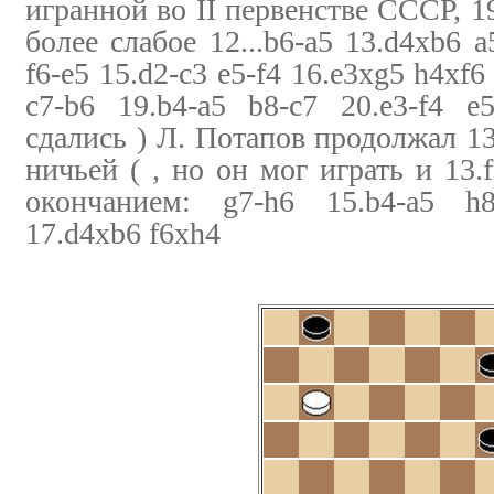
игранной во II первенстве СССР, 1
более слабое 12...b6-a5 13.d4xb6 
f6-e5 15.d2-c3 e5-f4 16.e3xg5 h4xf6 
c7-b6 19.b4-a5 b8-c7 20.e3-f4 e
сдались ) Л. Потапов продолжал 13
ничьей ( , но он мог играть и 13.
окончанием: g7-h6 15.b4-a5 h8
17.d4xb6 f6xh4