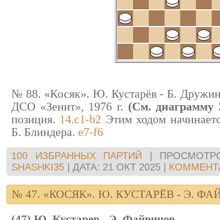
№ 88. «Косяк». Ю. Кустарёв - Б. Дружи
ДСО «Зенит», 1976 г.
(См. диаграмму 
позиция.
14.c1-b2
Этим ходом начинаетс
Б. Блиндера.
e7-f6
100 ИЗБРАННЫХ ПАРТИЙ
|
ПРОСМОТР
SHASHKI35
|
ДАТА:
21 ОКТ 2025
|
КОММЕНТА
№ 47. «КОСЯК». Ю. КУСТАРЁВ - Э. Ф
(47) Ю. Кустарев - Э. Файвинов