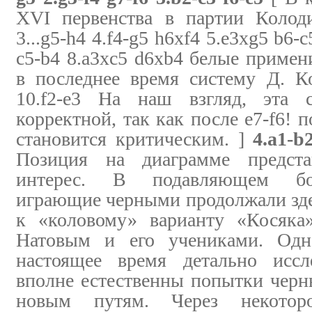
XVI первенства в партии Колод
3...g5-h4 4.f4-g5 h6xf4 5.e3xg5 b6-c
c5-b4 8.a3xc5 d6xb4 белые приме
в последнее время систему Д. Ко
10.f2-e3 На наш взгляд, эта с
корректной, так как после e7-f6! 
становится критическим. ]
4.a1-b
Позиция на диаграмме представ
интерес. В подавляющем бо
играющие черными продолжали здесь
к «коловому» варианту «Косяка»
Натовым и его учениками. Одн
настоящее время детально иссл
вполне естественны попытки черн
новым путям. Через некотор