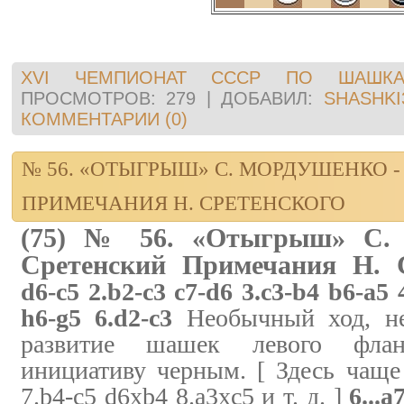
XVI ЧЕМПИОНАТ СССР ПО ШАШКА
ПРОСМОТРОВ:
279
|
ДОБАВИЛ:
SHASHKI
КОММЕНТАРИИ (0)
№ 56. «ОТЫГРЫШ» С. МОРДУШЕНКО -
ПРИМЕЧАНИЯ Н. СРЕТЕНСКОГО
(75) № 56. «Отыгрыш» С. 
Сретенский Примечания Н. С
d6-c5 2.b2-c3 c7-d6 3.c3-b4 b6-a5
h6-g5 6.d2-c3
Необычный ход, не
развитие шашек левого фла
инициативу черным. [ Здесь чаще 
7.b4-c5 d6xb4 8.a3xc5 и т. д. ]
6...a