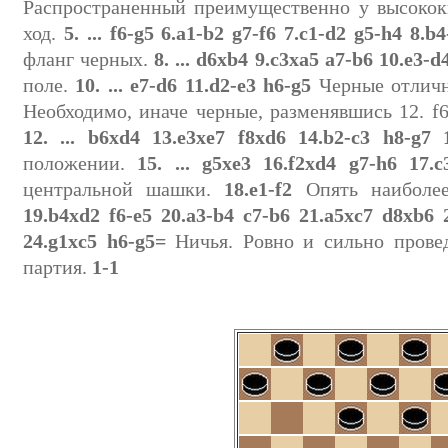
Распространенный преимущественно у высоко
ход.
5. ... f6-g5 6.a1-b2 g7-f6 7.c1-d2 g5-h4 8.b4
фланг черных.
8. ... d6xb4 9.c3xa5 a7-b6 10.e3-d
поле.
10. ... e7-d6 11.d2-e3 h6-g5
Черные отличн
Необходимо, иначе черные, разменявшись 12. 
12. ... b6xd4 13.e3xe7 f8xd6 14.b2-c3 h8-g7 
положении.
15. ... g5xe3 16.f2xd4 g7-h6 17.c
центральной шашки.
18.e1-f2
Опять наиболе
19.b4xd2 f6-e5 20.a3-b4 c7-b6 21.a5xc7 d8xb6 
24.g1xc5 h6-g5=
Ничья. Ровно и сильно прове
партия.
1-1