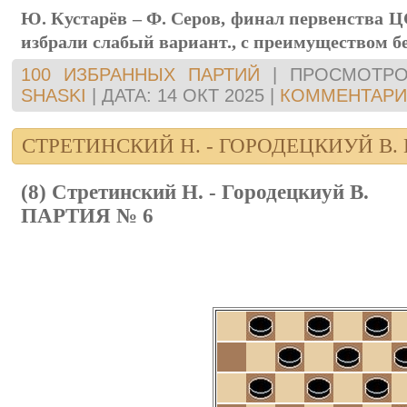
Ю. Кустарёв – Ф. Серов, финал первенства Ц
избрaли cлaбый вaриaнт., c преимущеcтвом б
100 ИЗБРАННЫХ ПАРТИЙ
|
ПРОСМОТРО
SHASKI
|
ДАТА:
14 ОКТ 2025
|
КОММЕНТАРИИ
СТРЕТИНСКИЙ Н. - ГОРОДЕЦКИУЙ В.
(8) Стретинский Н. - Городецкиуй В.
ПАРТИЯ № 6