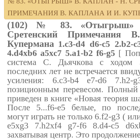
№ 83. «ОТЫГРЫШ» В. КАПЛАН - Н. С
ПРИМЕЧАНИЯ В. КАПЛАНА И И. КУ
(102) № 83. «Отыгрыш» 
Сретенский Примечания 
Купермана
1.c3-d4 d6-c5 2.b2-c
4.d4xb6 a5xc7 5.a1-b2 f6-g5
[ Поп
система С. Дьячкова с ходом 5
последних лет не встречается ввид
усиления: 6.c3-b4 e7-d6 7.h2-
позиционным перевесом. Полный 
приведен в книге «Новая теория ш
После 5...f6-e5 белые, по посл
могут играть не только 6.f2-g3 ( или
e5xg3 7.h2xf4 g7-f6 8.d4-c5 d6
захватывая центр. Это продолжение