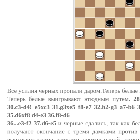
Все усилия черных пропали даром.Теперь белые
Теперь белые выигрывают этюдным путем.
28
30.c3-d4! e5xc3 31.g3xe5 f8-e7 32.h2-g3 a7-b6 
35.d6xf8 d4-e3 36.f8-d6
36...e3-f2 37.d6-e5
и черные сдались, так как бе
получают окончание с тремя дамками против 
выигрыша тремя дамками против одной дамки 