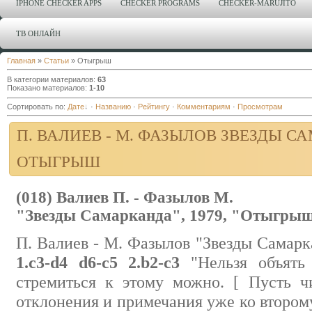
IPHONE CHECKER APPS
CHECKER PROGRAMS
CHECKER-MARUJITO
ТВ ОНЛАЙН
Главная
»
Статьи
» Отыгрыш
В категории материалов
:
63
Показано материалов
:
1-10
Сортировать по
:
Дате
·
Названию
·
Рейтингу
·
Комментариям
·
Просмотрам
П. ВАЛИЕВ - М. ФАЗЫЛОВ ЗВЕЗДЫ СА
ОТЫГРЫШ
(018) Валиев П. - Фазылов М.
"Звезды Самарканда", 1979, "Отыгры
П. Валиев - М. Фазылов "Звезды Самарк
1.c3-d4 d6-c5 2.b2-c3
"Нельзя объять 
стремиться к этому можно. [ Пусть ч
отклонения и примечания уже ко второму 