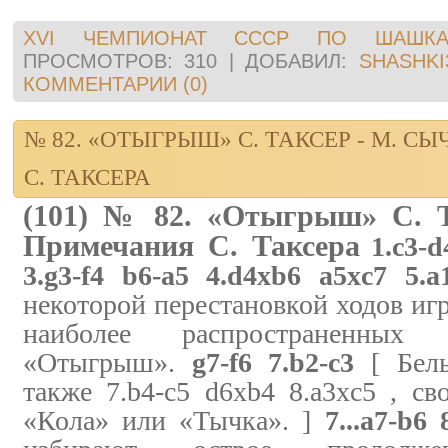
XVI ЧЕМПИОНАТ СССР ПО ШАШКА
ПРОСМОТРОВ:
310
|
ДОБАВИЛ:
SHASHKI
КОММЕНТАРИИ (0)
№ 82. «ОТЫГРЫШ» С. ТАКСЕР - М. 
С. ТАКСЕРА
(101) № 82. «Отыгрыш» С. 
Примечания С. Таксера
1.c3-d
3.g3-f4 b6-a5 4.d4xb6 a5xc7 5.a
некоторой перестановкой ходов игр
наиболее распространенных
«Отыгрыш».
g7-f6 7.b2-c3
[ Белы
также 7.b4-c5 d6xb4 8.a3xc5 , св
«Кола» или «Тычка». ]
7...a7-b6 