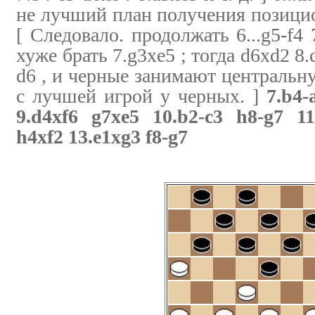
не лучший план получения позици
[ Следовало. продолжать 6...g5-f4
хуже брать 7.g3xe5 ; тогда d6xd2 8.
d6 , и черные занимают центральну
с лучшей игрой у черных. ]
7.b4-
9.d4xf6 g7xe5 10.b2-c3 h8-g7 11.
h4xf2 13.e1xg3 f8-g7