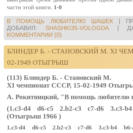
части этой книги.
1-0
В ПОМОЩЬ ЛЮБИТЕЛЮ ШАШЕК
|
П
ДОБАВИЛ:
SHASHKI35-VOLOGDA
|
Д
КОММЕНТАРИИ (0)
БЛИНДЕР Б. - СТАНОВСКИЙ М. XI ЧЕМ
02-1949 ОТЫГРЫШ
(113) Блиндер Б. - Становский М.
XI чемпионат СССР, 15-02-1949 Отыгр
A. Рокитницкий, "В помощь любителю 
(1.c3-d4 d6-c5 2.b2-c3 c7-d6 3.c3-b
(Отыгрыш 1966 )
1.c3-d4 d6-c5 2.b2-c3 c7-d6 3.c3-b4 b6