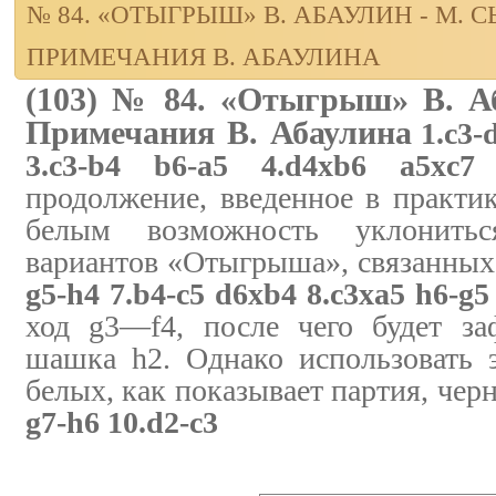
№ 84. «ОТЫГРЫШ» В. АБАУЛИН - М. 
ПРИМЕЧАНИЯ В. АБАУЛИНА
(103) № 84. «Отыгрыш» В. А
Примечания В. Абаулина
1.c3-
3.c3-b4 b6-a5 4.d4xb6 a5xc7 
продолжение, введенное в практик
белым возможность уклонитьс
вариантов «Отыгрыша», связанных 
g5-h4 7.b4-c5 d6xb4 8.c3xa5 h6-g5
ход g3—f4, после чего будет за
шашка h2. Однако использовать 
белых, как показывает партия, чер
g7-h6 10.d2-c3