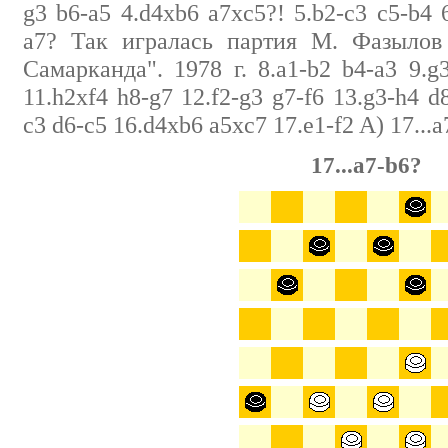
g3 b6-a5 4.d4xb6 a7xc5?! 5.b2-c3 c5-b4 
a7? Так игралась партия М. Фазылов 
Самарканда". 1978 г. 8.a1-b2 b4-a3 9.g
11.h2xf4 h8-g7 12.f2-g3 g7-f6 13.g3-h4 d
c3 d6-c5 16.d4xb6 a5xc7 17.e1-f2 A) 17...a
17...a7-b6?