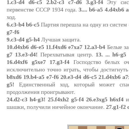
1.c3-d4 d6-c5 2.b2-c3 c7-d6 3.g3-f4
Эту сис
первенстве СССР 1934 года.
3.... b6-a5 4.d4xb6 
ход.
6.c3-b4 b6-c5
Партия перешла на одну из систем 
g7-f6
9.c3-d4 g5-h4
Лучшая защита.
10.d4xb6 d6-e5 11.f4xd6 e7xa7 12.a3-b4
Белые за
g7 13.e3-d4!
Перехватывая центр.
13. ... h6-g5
16.d4xf6 g5xe7 17.g3-f4
Господство белых оч
исключительно точно играть, чтобы достигнут
b8xd6 19.b4-a5 e7-f6 20.e3-d4 d6-c5 21.d4xb6 a7x
g5!
Единственный ход, который может спас
продолжения проигрывают.
24.d2-c3 h4-g3! 25.f4xh2 g5-f4 26.e3xg5 h6xf4
и
шашки, получили ничейное окончание.
27.g1-f2 