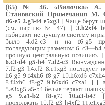
(65) № 46. «Вилочка» А. 
Становский Примечания М. 
d6-e5 2.g3-f4 e5xg3
[ Чаще берут ин
(см. партию № 47). ]
3.h2xf4 b
избирают не лучшую систему игры.
было 4.d2-c3! и на f6-g5 пр
последующим разменом 6. с3—b4 а5
прочную центральную позицию. 
6.c3-d4 g5-h4 7.d2-c3
Вынужденны
7.f2-g3 h4xf2 8.e1xg3 последует 
h6-g5 9.f4xh6 f8-g7 10.h6xd6 c7xh4
8.f4xh6 f8-g7 9.h6xd6 c7xa1 ] [ 
8.e3xg5 a5-b4 белые теряют шашку
g5 9.a1-b2 f8-g7! 10.a3-b4?
[ 
продолжать 10.f2-g3 h4xf2 11.e1xg