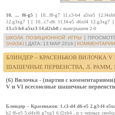
10. ... f6-g5
[ 10...f8-g7 11.c3-b4 a5xe5 12.f4xb8
12.g3xg7 ] [ 10...c7-d6 11.f4-e5 d6xf4 12.g3xg7 
13.c3-b4 a5xc3 14.d2xb8
с выигрышем 2-0
ШКОЛА ПОЗИЦИОННОЙ ИГРЫ
|
ПРОСМОТР
SHASKI
|
ДАТА:
13 МАР 2016
|
КОММЕНТАРИИ 
БЛИНДЕР – КРАСЕНЬКОВ ВИЛОЧКА V
ШАШЕЧНЫЕ ПЕРВЕНСТВА, Л. РАММ, 
(6) Вилочка - (партия с комментариями
V и VI всесоюзные шашечные первенства
Блиндер – Красеньков
:
1.c3-d4 d6-e5 2.g3-f4 e5
b2 f6-e5 5.d4xf6 g7xg3 6.f2xh4 , и у черных свобо