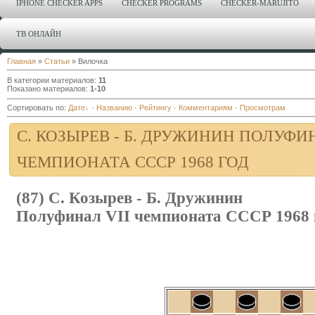
IPHONE CHECKER APPS
CHECKER PROGRAMS
CHECKER-MARUJITO
ТВ ОНЛАЙН
Главная
»
Статьи
» Вилочка
В категории материалов
:
11
Показано материалов
:
1-10
Сортировать по
:
Дате
·
Названию
·
Рейтингу
·
Комментариям
·
Просмотрам
С. КОЗЫРЕВ - Б. ДРУЖИНИН ПОЛУФИН
ЧЕМПИОНАТА CCCР 1968 ГОД
(87) С. Козырев - Б. Дружинин
Полуфинал VII чемпионата CCCР 1968 