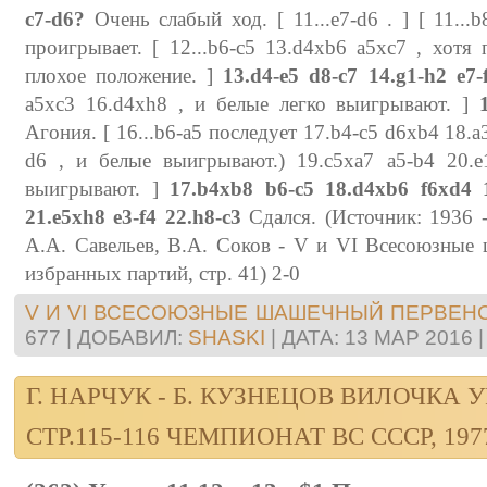
c7-d6?
Очень слабый ход. [ 11...e7-d6 . ] [ 11...b
проигрывает. [ 12...b6-c5 13.d4xb6 a5xc7 , хотя
плохое положение. ]
13.d4-e5 d8-c7 14.g1-h2 e7-
a5xc3 16.d4xh8 , и белые легко выигрывают. ]
Агония. [ 16...b6-a5 последует 17.b4-c5 d6xb4 18.a3
d6 , и белые выигрывают.) 19.c5xa7 a5-b4 20.e
выигрывают. ]
17.b4xb8 b6-c5 18.d4xb6 f6xd4 1
21.e5xh8 e3-f4 22.h8-c3
Сдался. (Источник: 1936 
А.А. Савельев, В.А. Соков - V и VI Всесоюзные
избранных партий, стр. 41) 2-0
V И VI ВСЕСОЮЗНЫЕ ШАШЕЧНЫЙ ПЕРВЕН
677
|
ДОБАВИЛ:
SHASKI
|
ДАТА:
13 МАР 2016
Г. НАРЧУК - Б. КУЗНЕЦОВ ВИЛОЧКА УР
СТР.115-116 ЧЕМПИОНАТ ВС СССР, 197