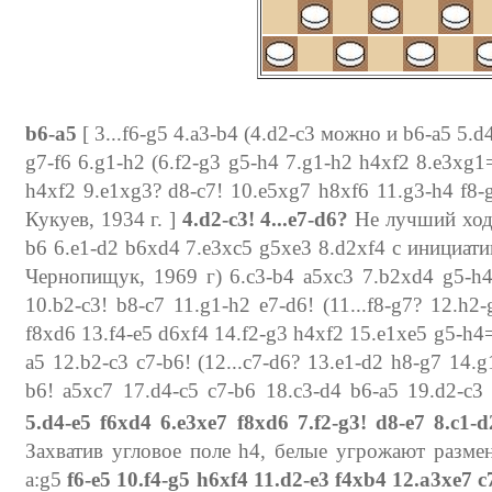
b6-a5
[ 3...f6-g5 4.a3-b4 (4.d2-c3 можно и b6-a5 5.d4
g7-f6 6.g1-h2 (6.f2-g3 g5-h4 7.g1-h2 h4xf2 8.e3xg1=
h4xf2 9.e1xg3? d8-c7! 10.e5xg7 h8xf6 11.g3-h4 f8-g
Кукуев, 1934 г. ]
4.d2-c3! 4...e7-d6?
Не лучший ход. [
b6 6.e1-d2 b6xd4 7.e3xc5 g5xe3 8.d2xf4 с инициат
Чернопищук, 1969 г) 6.c3-b4 a5xc3 7.b2xd4 g5-h4 
10.b2-c3! b8-c7 11.g1-h2 e7-d6! (11...f8-g7? 12.h2
f8xd6 13.f4-e5 d6xf4 14.f2-g3 h4xf2 15.e1xe5 g5-h4=
a5 12.b2-c3 c7-b6! (12...c7-d6? 13.e1-d2 h8-g7 14.g
b6! a5xc7 17.d4-c5 c7-b6 18.c3-d4 b6-a5 19.d2-c3
5.d4-e5 f6xd4 6.e3xe7 f8xd6 7.f2-g3! d8-e7
8.c1-d
Захватив угловое поле h4, белые угрожают размено
a:g5
f6-e5
10.f4-g5 h6xf4 11.d2-e3 f4xb4 12.a3xe7 c