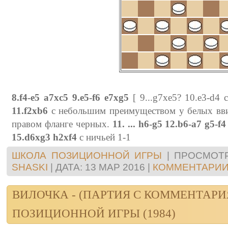
8.f4-e5 a7xc5 9.e5-f6 e7xg5
[ 9...g7xe5? 10.e3-d4
11.f2xb6
с небольшим преимуществом у белых вви
правом фланге черных.
11. ... h6-g5 12.b6-a7 g5-
15.d6xg3 h2xf4
с ничьей 1-1
ШКОЛА ПОЗИЦИОННОЙ ИГРЫ
|
ПРОСМОТР
SHASKI
|
ДАТА:
13 МАР 2016
|
КОММЕНТАРИИ 
ВИЛОЧКА - (ПАРТИЯ С КОММЕНТАР
ПОЗИЦИОННОЙ ИГРЫ (1984)