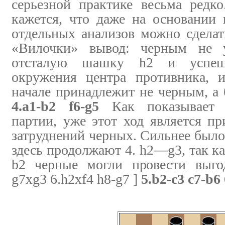
серьезной практике весьма редк
кажется, что даже на основании
отдельных анализов можно сдела
«Вилочки» вывод: черным не уд
отсталую шашку h2 и успеш
окружения центра противника, 
начале принадлежит не черным, а
4.a1-b2 f6-g5
Как показывает д
партии, уже этот ход является 
затруднений черных. Сильнее было 
здесь продолжают 4. h2—g3, так как 
b2 черные могли провести выго
g7xg3 6.h2xf4 h8-g7 ]
5.b2-c3 c7-b6 