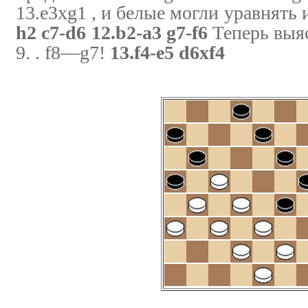
13.e3xg1 , и белые могли уравнять и
h2 c7-d6 12.b2-a3 g7-f6
Теперь выяс
9. . f8—g7!
13.f4-e5 d6xf4