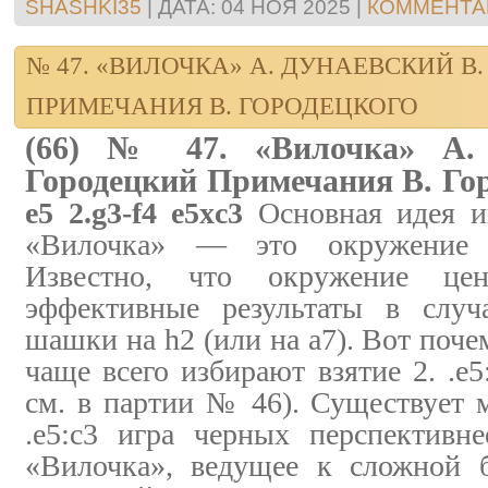
SHASHKI35
|
ДАТА:
04 НОЯ 2025
|
КОММЕНТАР
№ 47. «ВИЛОЧКА» А. ДУНАЕВСКИЙ В
ПРИМЕЧАНИЯ В. ГОРОДЕЦКОГО
(66) № 47. «Вилочка» А. 
Городецкий Примечания В. Го
e5 2.g3-f4 e5xc3
Основная идея и
«Вилочка» — это окружение ц
Известно, что окружение цен
эффективные результаты в случ
шашки на h2 (или на а7). Вот поче
чаще всего избирают взятие 2. .е5:
см. в партии № 46). Существует м
.е5:с3 игра черных перспективн
«Вилочка», ведущее к сложной б