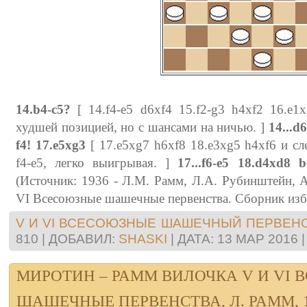
14.b4-c5?
[ 14.f4-e5 d6xf4 15.f2-g3 h4xf2 16.e1x
худшей позицией, но с шансами на ничью. ]
14...d
f4! 17.e5xg3
[ 17.e5xg7 h6xf8 18.e3xg5 h4xf6 и 
f4-e5, легко выигрывая. ]
17...f6-e5 18.d4xd8
(Источник: 1936 - Л.М. Рамм, Л.А. Рубинштейн, А
VI Всесоюзные шашечные первенства. Сборник избр
V И VI ВСЕСОЮЗНЫЕ ШАШЕЧНЫЙ ПЕРВЕН
810
|
ДОБАВИЛ:
SHASKI
|
ДАТА:
13 МАР 2016
МИРОТИН – РАММ ВИЛОЧКА V И VI
ШАШЕЧНЫЕ ПЕРВЕНСТВА, Л. РАММ, 