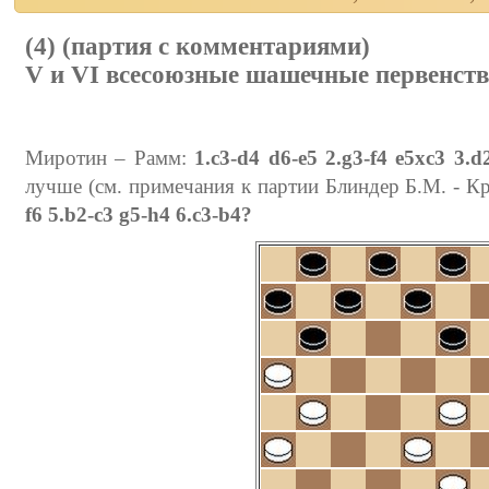
(4) (партия с комментариями)
V и VI всесоюзные шашечные первенства
Миротин – Рамм:
1.c3-d4 d6-e5 2.g3-f4 e5xc3 3.d
лучше (см. примечания к партии Блиндер Б.М. - Кр
f6 5.b2-c3 g5-h4 6.c3-b4?