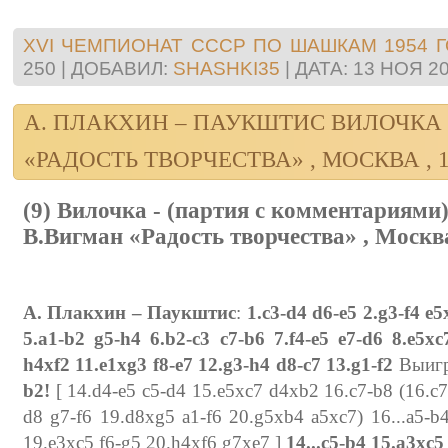
XVI ЧЕМПИОНАТ СССР ПО ШАШКАМ 1954 
250
|
ДОБАВИЛ:
SHASHKI35
|
ДАТА:
13 НОЯ 2
А. ПЛАКХИН – ПАУКШТИС ВИЛОЧКА 
«РАДОСТЬ ТВОРЧЕСТВА» , МОСКВА , 19
(9) Вилочка - (партия с комментариями
В.Вигман «Радость творчества» , Москва 
А. Плакхин – Паукштис
:
1.c3-d4 d6-e5 2.g3-f4 e
5.a1-b2 g5-h4 6.b2-c3 c7-b6 7.f4-e5 e7-d6 8.e5xc
h4xf2 11.e1xg3 f8-e7 12.g3-h4 d8-c7 13.g1-f2
Выигр
b2!
[ 14.d4-e5 c5-d4 15.e5xc7 d4xb2 16.c7-b8 (16.c
d8 g7-f6 19.d8xg5 a1-f6 20.g5xb4 a5xc7) 16...a5-b
19.e3xc5 f6-g5 20.h4xf6 g7xe7 ]
14...c5-b4 15.a3xc