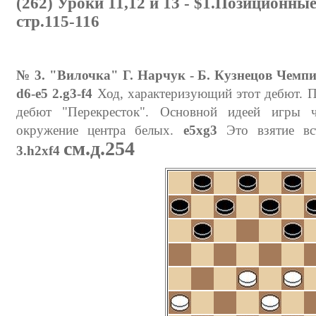
(262) Уроки 11,12 и 13 - $1.Позиционн
стр.115-116
№ 3. "Вилочка" Г. Нарчук - Б. Кузнецов Чемп
d6-e5 2.g3-f4
Ход, характеризующий этот дебют. По
дебют "Перекресток". Основной идеей игры ч
окружение центра белых.
e5xg3
Это взятие вст
см.д.254
3.h2xf4