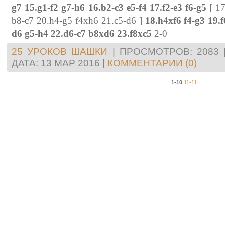
g7
15.g1-f2 g7-h6 16.b2-c3 e5-f4 17.f2-e3 f6-g5
[ 17
b8-c7 20.h4-g5 f4xh6 21.c5-d6 ]
18.h4xf6 f4-g3 19.f
d6 g5-h4 22.d6-c7 b8xd6 23.f8xc5
2-0
25 УРОКОВ ШАШКИ
|
ПРОСМОТРОВ:
2083
ДАТА:
13 МАР 2016
|
КОММЕНТАРИИ (0)
1-10
11-11