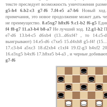
тексте преследует возможность уничтожения размена
g5-h4 6.b2-c3 g7-f6 7.f4-e5 a7-b6
Новый ход. 
примечания, это новое продолжение может дать ч
не преимущество.
8.e5xg7 h8xf6 9.c1-b2 f6-g5
Един
f4 f8-g7 11.a3-b4 b8-a7
Не лучший ход.
12.g1-h2
Па
e7-d6 13.b4-c5 d6xb4 (13...d6xf4? , то 14.c5
выигрывают) 14.e5-d6 c7xe5 15.d4xh8 g5-f4! (15..
17.c3-b4 a5xc3 18.d2xb4 c1xf4 19.f2-g3 h4xf2 2
16.e3xg5 h4xf6 17.h8xe5 b4-a3 , и черные добиваю
g7-f6