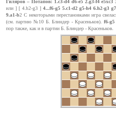
Гиляров – Потапов:
1.c3-d4 d6-e5 2.g3-f4 e5xc3
или ] [ 4.h2-g3 ]
4...f6-g5 5.c1-d2 g5-h4 6.h2-g3 g
9.a1-b
2 С некоторыми перестановками игра свелас
(см. партию №10 Б. Блиндер - Красеньков).
f6-g5
пор также, как и в партии Б. Блиндер - Красеньков.