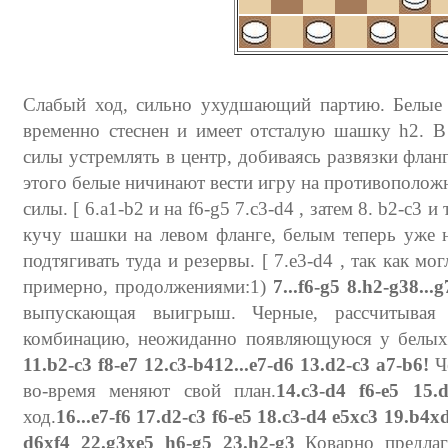
Слабый ход, сильно ухудшающий партию. Белые 
временно стеснен и имеет отсталую шашку h2. В
силы устремлять в центр, добиваясь развязки флан
этого белые ничинают вести игру на противополож
силы. [ 6.a1-b2 и на f6-g5 7.c3-d4 , затем 8. b2-c3 и т
кучу шашки на левом фланге, белым теперь уже н
подтягивать туда и резервы. [ 7.e3-d4 , так как мог
примерно, продолжениями:1)
7...f6-g5 8.h2-g3
8...
выпускающая выигрыш. Черные, рассчитывая
комбинацию, неожиданно появляющуюся у белых 
11.b2-c3 f8-e7 12.c3-b4
12...e7-d6 13.d2-c3 a7-b6!
Ч
во-время меняют свой план.
14.c3-d4 f6-e5 15.
ход.
16...e7-f6 17.d2-c3 f6-e5 18.c3-d4 e5xc3 19.b4x
d6xf4 22.g3xe5 h6-g5 23.h2-g3
Коварно предлаг