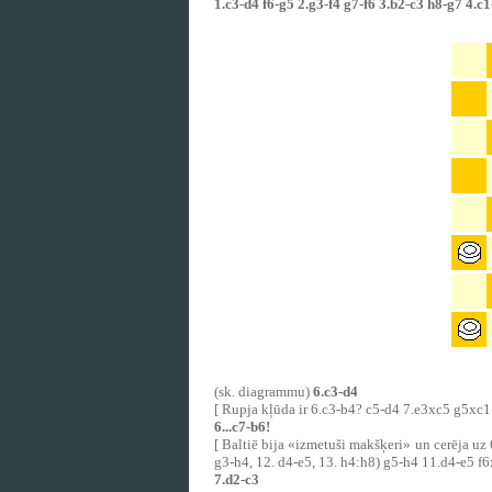
1.c3-d4 f6-g5 2.g3-f4 g7-f6 3.b2-c3 h8-g7 4.c
(sk. diagrammu)
6.c3-d4
[ Rupja kļūda ir 6.c3-b4? c5-d4 7.e3xc5 g5xc1 
6...c7-b6!
[ Baltiē bija «izmetuši makšķeri» un cerēja u
g3-h4, 12. d4-e5, 13. h4:h8) g5-h4 11.d4-e5 f6
7.d2-c3