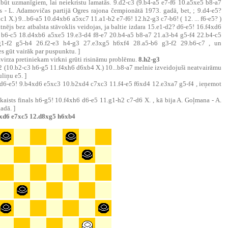
jābūt uzmanīgiem, lai neiekristu lamatās. 9.d2-c3 (9.b4-a5 e7-f6 10.a5xe5 b8-a7
 - L. Adamovičas partijā Ogres rajona čempionātā 1973. gadā, bet, ; 9.d4-e5?
 X.) 9...b6-a5 10.d4xb6 a5xc7 11.a1-b2 e7-f6! 12.h2-g3 c7-b6! ( 12. ... f6-e5? )
nējs bez atbalsta stāvoklis veidojas, ja baltie izdara 15.e1-d2? d6-e5! 16.f4xd6
6 b6-c5 18.d4xb6 a5xe5 19.e3-d4 f8-e7 20.b4-a5 b8-a7 21.a3-b4 g5-f4 22.b4-c5
1-f2 g5-h4 26.f2-e3 h4-g3 27.e3xg5 h6xf4 28.a5-b6 g3-f2 29.b6-c7 , un
es gūt vairāk par puspunktu. ]
zvirza pretiniekam virkni grūti risināmu problēmu.
8.h2-g3
d2 (10.b2-c3 h6-g5 11.f4xh6 d6xb4 X.) 10...b8-a7 melnie izveidojuši neatvairāmu
liņu e5. ]
b4? d6-e5! 9.b4xd6 e5xc3 10.b2xd4 c7xc3 11.f4-e5 f6xd4 12.e3xa7 g5-f4 , ieņemot
skaists finals h6-g5! 10.f4xh6 d6-e5 11.g1-h2 c7-d6 X. , kā bija A. Goļmana - A.
adā. ]
f4xd6 e7xc5 12.d8xg5 h6xb4