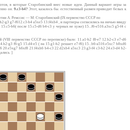
ютов, в которые Старобинский внес новые идеи. Данный вариант игры за
енно он.
9.c3-b4?
Этот, казалось бы. естественный размен приводит белых к
артии А. Ремссис — М. Старобинский (IX первенство СССР по
1.h2-g3 g7-f612.c3-b4 a5xe5 13.f4xb4 , и партнеры согласились на ничью ввиду
15.c5-b6( после 15.c5-d6 b4-c3 у черных не хуже) 15...f6-e516.a3xc5 g5-f4 с
(VIII первенство СССР по переписке) было: 11.a1-b2 f8-e7 12.b2-c3 e7-d6
14.h2-g3 f6-g5 15.d4-e5 ( на 15.g1-h2 решает e7-f6) 15...b6-a516.e5xc7 b8xd6
6 20.e5xg7 h6xf8 21.f4xh6 b4-c3 22.d2xb4 a5xc3 23.g3-f4 c3-b2 24.e3-d4 b2-
ались. ]