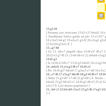
13.g3-f4
[ Protams, nav ieteicams 13.b2-c3? b4xd2 14.e
[ Zaudējums baltos gaida arī pēc 13.e1-d2? g
18.c3xe5 h4-g3 19.a3xc5 g3-f2 20.e3xg1 g5xf8
22.h2xf4 g5xa3 X. ]
13...g7-h6
[ Uz 13...b8-c7 jāspēlē tikai 14.f4-e5! f8-e
20.f2-e3 g7-f6 21.c3-d4 d6-e5 22.d4xb6 e5xg3 
14.f2-g3
[ Ja 14.f4-e5 b8-c7 15.f2-g3 h4xf2 16.e1xg3 
14...h4xf2 15.e1xg3 f8-e7 16.f4-e5
[ Pēc 16.f4-g5? h6xf4 17.g3xe5 e7-d6 18.e5xc
16...e7-f6 17.e5xg7 h6xf8 18.g3-f4 f8-e7 19.f
[ Slikti 21.g3-f4? e7-d6 22.g5-h6 ( A. Sterna 
b4xd2 23.g5-h6 d2-c1 24.f4-g5 d6-e5 25.a1-b
a5xc3 X. Ļoti skaists paņēmiens! ]
21...b4-c3 22.b2xd4 c5xe3 23.g5-f6 e7xg5 24.
1-1