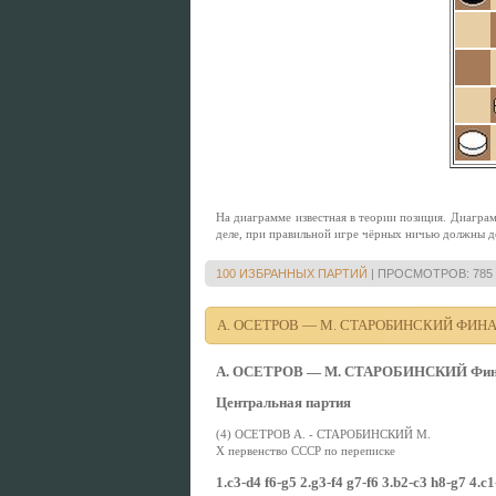
Нa диaгрaммe извecтнaя в тeории позиция. Диаграм
дeлe, при прaвильной игрe чёрных ничью должны д
100 ИЗБРАННЫХ ПАРТИЙ
|
ПРОСМОТРОВ:
785
А. ОСЕТРОВ — М. СТАРОБИНСКИЙ ФИН
А. ОСЕТРОВ — М. СТАРОБИНСКИЙ Финал 
Центральная партия
(4) ОСЕТРОВ А. - СТАРОБИНСКИЙ М.
X первенство СССР по переписке
1.c3-d4 f6-g5 2.g3-f4 g7-f6 3.b2-c3 h8-g7 4.