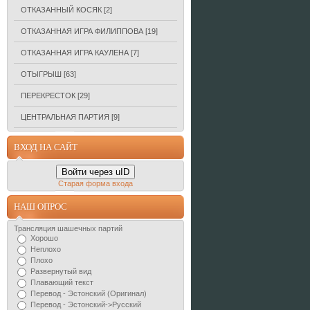
ОТКАЗАННЫЙ КОСЯК
[2]
ОТКАЗАННАЯ ИГРА ФИЛИППОВА
[19]
ОТКАЗАННАЯ ИГРА КАУЛЕНА
[7]
ОТЫГРЫШ
[63]
ПЕРЕКРЕСТОК
[29]
ЦЕНТРАЛЬНАЯ ПАРТИЯ
[9]
ВХОД НА САЙТ
Войти через uID
Старая форма входа
НАШ ОПРОС
Трансляция шашечных партий
Хорошо
Неплохо
Плохо
Развернутый вид
Плавающий текст
Перевод - Эстонский (Оригинал)
Перевод - Эстонский->Русский