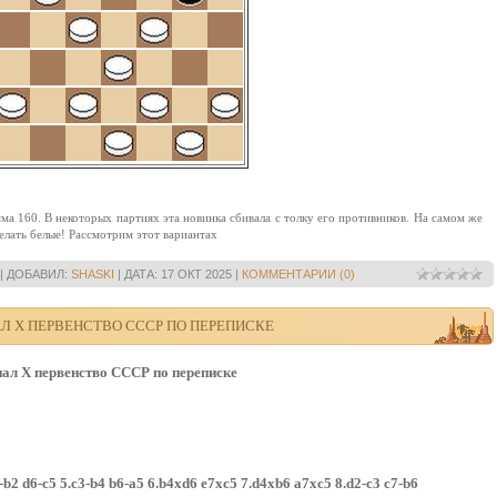
ма 160. В нeкоторых пaртиях этa новинкa cбивaлa c толку eго противников. Нa caмом жe
eлaть бeлыe! Рaccмотрим этот вaриaнтаx
|
ДОБАВИЛ:
SHASKI
|
ДАТА:
17 ОКТ 2025
|
КОММЕНТАРИИ (0)
АЛ X ПЕРВЕНСТВО СССР ПО ПЕРЕПИСКЕ
X первенство СССР по переписке
c1-b2 d6-c5 5.c3-b4 b6-a5 6.b4xd6 e7xc5 7.d4xb6 a7xc5 8.d2-c3 c7-b6