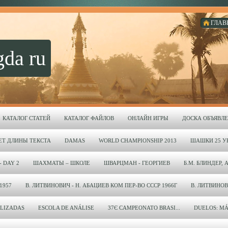
ГЛАВ
gda ru
КАТАЛОГ СТАТЕЙ
КАТАЛОГ ФАЙЛОВ
ОНЛАЙН ИГРЫ
ДОСКА ОБЪЯВЛ
ЕТ ДЛИНЫ ТЕКСТА
DAMAS
WORLD CHAMPIONSHIP 2013
ШАШКИ 25 УР
- DAY 2
ШАХМАТЫ – ШКОЛЕ
ШВАРЦМАН - ГЕОРГИЕВ
Б.М. БЛИНДЕР, 
1957
В. ЛИТВИНОВИЧ - Н. АБАЦИЕВ КОМ ПЕР-ВО СССР 1966Г
В. ЛИТВИНОВИЧ
LIZADAS
ESCOLA DE ANÁLISE
37Є CAMPEONATO BRASI...
DUELOS: MÁ