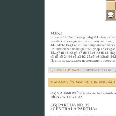
14.f2-g3
[ Нельзя 14.f2-e3? ввиду h4-g3! 15.f4-e5 a3-
неизбежно складывается в пользу черных. ]
14...h4xf2 15.g1xe3?
Это напрашивающееся в
[ К ничьей вел неожиданный удар 15.e1xg3! g
15...g7-f6 16.h2-g3 e7-d6 17.e1-d2 f6-e5 18.
c3 d6-e5 24.d4-c5 a3-b2 25.c5-b6 b2xd4 26.
Партия представляет несомненную теорети
ЦЕНТРАЛЬНАЯ ПАРТИЯ
|
ПРОСМОТРОВ:
621
|
V. ADAMOVIČS DAMBRETE INDIVIDUĀLAI
(35) V. ADAMOVIČS Dambrete Individuālais 
RĪGA «AVOTS» 1982
(35) PARTIJA NR. 35
«CENTRĀLA PARTIJA»