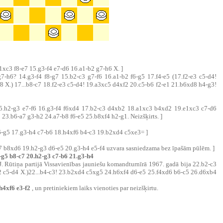
1xc3 f8-e7 15.g3-f4 e7-d6 16.a1-b2 g7-h6 X. ]
7-h6? 14.g3-f4 f8-g7 15.b2-c3 g7-f6 16.a1-b2 f6-g5 17.f4-e5 (17.f2-e3 c5-d4!
 X.) 17...b8-c7 18.f2-e3 c5-d4! 19.a3xc5 d4xf2 20.c5-b6 f2-e1 21.b6xd8 h4-g3!
7 15.h2-g3 e7-f6 16.g3-f4 f6xd4 17.b2-c3 d4xb2 18.a1xc3 b4xd2 19.e1xc3 c7-d6
23.b6-a7 g3-h2 24.a7-b8 f6-e5 25.b8xf4 h2-g1. Neizšķirts. ]
h6-g5 17.g3-h4 c7-b6 18.h4xf6 b4-c3 19.b2xd4 c5xe3= ]
7 b8xd6 19.h2-g3 d6-e5 20.g3-h4 e5-f4 uzvara sasniedzama bez īpašām pūlēm. ]
4-g5 b8-c7 20.h2-g3 c7-b6 21.g3-h4
- J. Rūtiņa partijā Vissavienības jauniešu komandturnīrā 1967. gadā bija 22.b2-c3
2 c5-d4 X.)22...b4-c3! 23.b2xd4 c5xg5 24.h6xf4 d6-e5 25.f4xd6 b6-c5 26.d6xb4
h4xf6 e3-f2
, un pretiniekiem laiks vienoties par neizšķirtu.