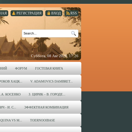
НАЯ
РЕГИСТРАЦИЯ
ВХОД
RSS
Суббота, 08 Авг 2026, 17:26
ЕНИЙ
ФОРУМ
ГОСТЕВАЯ КНИГА
ОКОВ ХАЦК...
V. ADAMOVICS DAMBRET...
А.А. КОСЕНКО
З. ЦИРИК – В. ГОРОДЕ...
 - И. С...
ЭФФЕКТНАЯ КОМБИНАЦИЯ
QUINA VS M...
TOERNOOIBASE