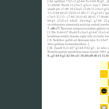
[ Arī spēlējot 7.b2-c3 g5-h4 8.c3-b4 f6-g5 , 
11.d4xb6 f6xd4 12.e3xc5 g5xc1 bija J. Dilles
zaudē pēc e7-f6! 10.e5xa5 c5-d4 11.e3xc5 g5xc1
13.c3-d4 b6-a5 14.b2-c3 d8-c7! 15.g1-h2 ( īpat
c7xe5 X.) 15...c7-b6 16.e1-d2 d6-e5 17.f4xd
h6-g5 23.f2-e3 h4xf2 24.e3xg1 g7-h6 25.g
izveidojusies simetriskā pozīcija nedod izredz
7...d8-c7!
Šķietami antipozicionālais gājiens i
[ I. Pēc 8.d4-e5? f6xd4 9.c3xe5 g5-h4! 10.e1-
kombinacionālu draudu iegūt tālu izvirzīto kau
[ II. Nedrīkst spēlēt arī šķietami labo 8.c3-
abus galdiņa komandpunktus. ]
[ III. Zaudē 8.e1-d2? g5-h4 9.h2-g3 , jo seko 
Remeša partijā republikas masu turnīrā 1961. g
8...g5-h4 9.g1-h2 b6-a5! 10.d4xd8 d6-e5 11.