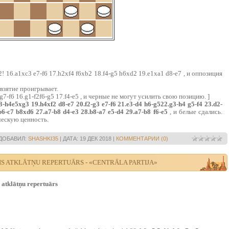
b2! 16.a1xc3 e7-f6 17.h2xf4 f6xb2 18.f4-g5 h6xd2 19.e1xa1 d8-e7 , и оппозиция
зятие проигрывает.
7-f6 16.g1-f2f6-g5 17.f4-e5 , и черные не могут усилить свою позицию. ]
g3-h4e5xg3 19.h4xf2 d8-e7 20.f2-g3 e7-f6 21.e3-d4 h6-g522.g3-h4 g5-f4 23.d2-
b6-c7 b8xd6 27.a7-b8 d4-e3 28.b8-a7 e5-d4 29.a7-b8 f6-e5
, и белые сдались.
ческую ценность.
ДОБАВИЛ:
SHASHKI35
|
ДАТА:
19 ДЕК 2018
|
КОММЕНТАРИИ (0)
S ATKLĀTŅU REPERTUĀRS - «CENTRĀLA PARTIJA»
atklātņu repertuārs