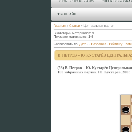
IPHONE CHECKER APPS
CHECKER PROGRA
ТВ ОНЛАЙН
Главная
»
Статьи
» Центральная партия
В категории материалов
:
9
Показано материалов
:
1-9
Сортировать по
:
Дате
·
Названию
·
Рейтингу
·
Ком
В. ПЕТРОВ – Ю. КУСТАРЁВ ЦЕНТРАЛЬНА
(53) В. Петров – Ю. Кустарёв Центральная
100 избранных партий, Ю. Кустарёв, 2005