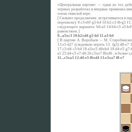
«Центральная партия» — одни из тех деб
черных разработал и впервые применил им
очень тяжелой игре.
[ Сильнее продолжение. встретившееся в п
переписке): 9.c3-d4! g5-h4 10.b2-c3 f6-g5 1
следующего варианта: b6-a5 14.b4-c5 a5-b4! 
равенством. ]
9...a5xc3 10.b2xd4 g5-h4 11.a3-b4
[ В партии А. Воробьев — М. Старобинский 
13.e1-d2? (следовало играть 13. fg3) d8-e7 
17.c3-d4 c5-b4 18.a3xc5 d6xb4 19.d4-e5 g7-f
a1 25.d4-c5 e7-d6 26.c5xe7 f8xd6 , и белые сд
11...c5xa3 12.d4-e5 f6xd4 13.e3xa7 f8-e7