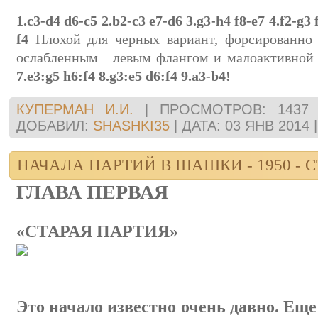
1.c3-d4 d6-c5 2.b2-c3 e7-d6 3.g3-h4 f8-e7 4.f2-g3 
f4
Плохой для черных вариант, форсированно
ослабленным
левым флангом и малоактивной 
7.e3:g5 h6:f4 8.g3:e5 d6:f4 9.a3-b4!
КУПЕРМАН И.И.
|
ПРОСМОТРОВ:
1437
ДОБАВИЛ:
SHASHKI35
|
ДАТА:
03 ЯНВ 2014
НАЧАЛА ПАРТИЙ В ШАШКИ - 1950 - СТ
ГЛАВА ПЕРВАЯ
«СТАРАЯ ПАРТИЯ»
Это начало известно очень давно. Ещ