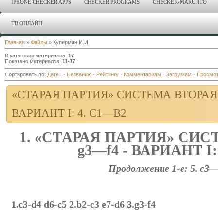
IPHONE CHECKER APPS
CHECKER PROGRAMS
CHECKER-MARUJITO
ТВ ОНЛАЙН
Главная
»
Файлы
» Куперман И.И.
В категории материалов
:
17
Показано материалов
:
11-17
Сортировать по
:
Дате
·
Названию
·
Рейтингу
·
Комментариям
·
Загрузкам
·
Просмо
«СТАРАЯ ПАРТИЯ» СИСТЕМА ВТОРАЯ: 
ВАРИАНТ I: 4. C1—B2
1. «СТАРАЯ ПАРТИЯ» СИСТ
g3—f4 - ВАРИАНТ I:
Продолжение 1-е: 5. с3—b
1.c3-d4 d6-c5 2.b2-c3 e7-d6 3.g3-f4