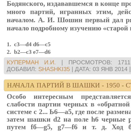
Бодянского, издававшемся в конце пр
много партий, игранных этим, дей
началом. А. И. Шошин первый дал р
начало подробному изучению «старой 
1. с3—d4 d6—с5
2. b2—с3 е7—d6
КУПЕРМАН И.И.
|
ПРОСМОТРОВ:
1711
ДОБАВИЛ:
SHASHKI35
|
ДАТА:
03 ЯНВ 2014
НАЧАЛА ПАРТИЙ В ШАШКИ - 1950 - СТ
Особо интересным представляетс
слабости партии черных в «обратной 
системе с 2... Ь6—а5, где после размен
затем шашки d2 на поле h6 черные 
путем fб—g5, g7—f6 и т. д. Ход 