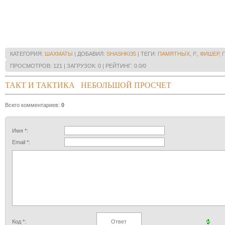
пози
-Тарт
0-0
9.
Bb7
1
отлич
8.Be3
КАТЕГОРИЯ
:
ШАХМАТЫ
|
ДОБАВИЛ
:
SHASHKI35
|
ТЕГИ
:
ПАМЯТНЫХ
,
Р.
,
ФИШЕР
,
следо
9.Rc1
ПРОСМОТРОВ
:
121
|
ЗАГРУЗОК
:
0
|
РЕЙТИНГ
:
0.0
/
0
10.Bx
13.Nb
ТАКТ И ТАКТИКА
НЕБОЛЬШОЙ ПРОСЧЕТ
преим
10.Bc
Всего комментариев
:
0
вызыв
микро
13.Q
Имя *:
15.Qx
Email *:
17.Rx
18.Rx
21.Rd
[Пос
чёрны
(
17.e5
приво
позиц
было
Код *: