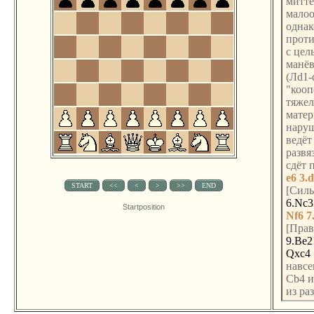
митте
малоо
однак
проти
с цел
манёв
(Лd1-
"кооп
тяжел
матер
наруш
ведёт
развя
сдёт 
e6
3.
[Силь
6.Nc3
Startposition
Nf6
7
[Пра
9.Be2
Qxc4
навсе
Сb4 и
из ра
систе