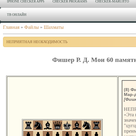
IPHONE CHECKER APPS
CHECKER PROGRAMS
CHECKER-MARUJITO
ТВ ОНЛАЙН
Главная
»
Файлы
»
Шахматы
НЕПРИЯТНАЯ НЕОБХОДИМОСТЬ
Фишер Р. Д. Мои 60 памят
(8) Ф
Мар-д
[Фише
НЕП
«Эта 
значе
"цугц
преим