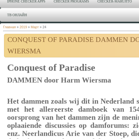
IPHONE CHECKER APPS
CHECKER PROGRAMS
CHECKER-MARUJITO
ТВ ОНЛАЙН
Главная
»
2019
»
Март
»
24
CONQUEST OF PARADISE DAMMEN D
WIERSMA
Conquest of Paradise
DAMMEN door Harm Wiersma
Het dammen zoals wij dit in Nederland 
met het allereerste damboek van 15
oorsprong van het dammen zijn de meni
oplaaiende discussies op damforums: zi
enz. Neerlandicus Arie van der Stoep, d