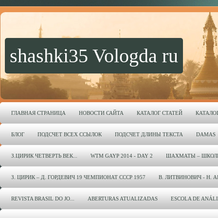
shashki35 Vologda ru
ГЛАВНАЯ СТРАНИЦА
НОВОСТИ САЙТА
КАТАЛОГ СТАТЕЙ
КАТАЛО
БЛОГ
ПОДСЧЕТ ВСЕХ ССЫЛОК
ПОДСЧЕТ ДЛИНЫ ТЕКСТА
DAMAS
З.ЦИРИК ЧЕТВЕРТЬ ВЕК...
WTM GAYP 2014 - DAY 2
ШАХМАТЫ – ШКОЛ
З. ЦИРИК – Д. ГОРДЕВИЧ 19 ЧЕМПИОНАТ СССР 1957
В. ЛИТВИНОВИЧ - Н. 
REVISTA BRASIL DO JO...
ABERTURAS ATUALIZADAS
ESCOLA DE ANÁL