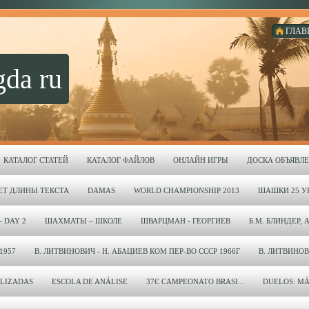
ГЛАВ
gda ru
КАТАЛОГ СТАТЕЙ
КАТАЛОГ ФАЙЛОВ
ОНЛАЙН ИГРЫ
ДОСКА ОБЪЯВЛ
ЕТ ДЛИНЫ ТЕКСТА
DAMAS
WORLD CHAMPIONSHIP 2013
ШАШКИ 25 УР
- DAY 2
ШАХМАТЫ – ШКОЛЕ
ШВАРЦМАН - ГЕОРГИЕВ
Б.М. БЛИНДЕР, 
1957
В. ЛИТВИНОВИЧ - Н. АБАЦИЕВ КОМ ПЕР-ВО СССР 1966Г
В. ЛИТВИНОВИЧ
LIZADAS
ESCOLA DE ANÁLISE
37Є CAMPEONATO BRASI...
DUELOS: MÁ