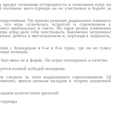
у вредит излишняя осторожность и нежелание идти на
й половине матч-турнира он не участвовал в борьбе за
 переломным. Он принял решение радикально изменить
о, его игра отличалась остротой н стремлением к
овел оригинально и смело. Но такое резкое изменение
еры игры дало себя чувствовать. Бакуменко затрачивал
вание дебюта и миттельшпиля и, переходя в эндшпиль,
тиях с Блиндером в 6-м и 8-м турах, где он не сумел
анные позиции.
 был явно не в форме. Он играл неуверенно и нечетко.
зуется полной победой молодежи.
м следили за этим выдающимся соревнованием. 24
омненно, явятся ценным вкладом в теорию шашечной
ольшим количеством зрителей
-турнира