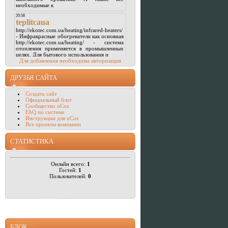
Для добавления необходима авторизация
ДРУЗЬЯ САЙТА
Создать сайт
Официальный блог
Сообщество uCoz
FAQ по системе
Инструкции для uCoz
Все проекты компании
СТАТИСТИКА
Онлайн всего:
1
Гостей:
1
Пользователей:
0
БЛОК