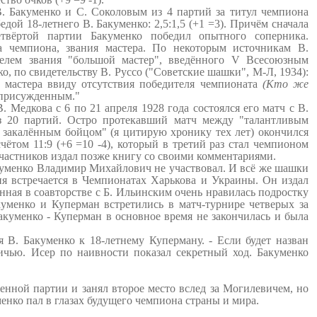
 Бакуменко и С. Соколовым из 4 партий за титул чемпиона
дой 18-летнего В. Бакуменко: 2,5:1,5 (+1 =3). Причём сначала
твёртой партии Бакуменко победил опытного соперника.
ла чемпиона, звания мастера. По некоторым источникам В.
телем звания "большой мастер", введённого V Всесоюзным
, по свидетельству В. Руссо ("Советские шашки", М-Л, 1934):
 мастера ввиду отсутствия победителя чемпионата
(Кто же
 присужденным."
 Медкова с 6 по 21 апреля 1928 года состоялся его матч с В.
з 20 партий. Остро протекавший матч между "талантливым
 закалённым бойцом" (я цитирую хронику тех лет) окончился
чётом 11:9 (+6 =10 -4), который в третий раз стал чемпионом
частников издал позже книгу со своими комментариями.
уменко Владимир Михайлович не участвовал. И всё же шашки
ия встречается в Чемпионатах Харькова и Украины. Он издал
анная в соавторстве с Б. Ильинским очень нравилась подростку
куменко и Куперман встретились в матч-турнире четверых за
куменко - Куперман в основное время не закончилась и была
я В. Бакуменко к 18-летнему Куперману. - Если будет назван
ичью. Исер по наивности показал секретный ход. Бакуменко
енной партии и занял второе место вслед за Могилевичем, но
енко пал в глазах будущего чемпиона страны и мира.