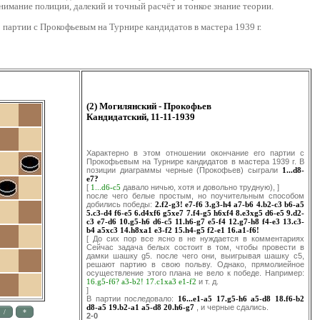
нимание полиции, далекий и точный расчёт и тонкое знание теории.
 партии с Прокофьевым на Турнире кандидатов в мастера 1939 г.
(2) Могилянский - Прокофьев
Кандидатский, 11-11-1939
Характерно в этом отношении окончание его партии с
Прокофьевым на Турнире кандидатов в мастера 1939 г. В
позиции диаграммы черные (Прокофьев) сыграли
1...d8-
e7?
[
1...d6-c5
давало ничью, хотя и довольно трудную), ]
nocлe чего белые простым, но noучительным способом
добились победы:
2.f2-g3!
e7-f6
3.g3-h4
a7-b6
4.b2-c3
b6-a5
5.c3-d4
f6-e5
6.d4xf6
g5xe7
7.f4-g5
h6xf4
8.e3xg5
d6-e5
9.d2-
c3
e7-d6
10.g5-h6
d6-c5
11.h6-g7
e5-f4
12.g7-h8
f4-e3
13.c3-
b4
a5xc3
14.h8xa1
e3-f2
15.h4-g5
f2-e1
16.a1-f6!
[ До сих пор все ясно в не нуждается в комментариях
Сейчас задача белых состоит в том, чтобы провести в
дамки шашку g5. noслe чего они, выигрывая шашку с5,
решают партию в свою польву. Однако, прямолиейное
осуществление этого плана не вело к победе. Например:
16.g5-f6?
a3-b2!
17.c1xa3
e1-f2
и т. д.
]
В партии последовало:
16...e1-a5
17.g5-h6
a5-d8
18.f6-b2
d8-a5
19.b2-a1
a5-d8
20.h6-g7
, и черные сдались.
2-0