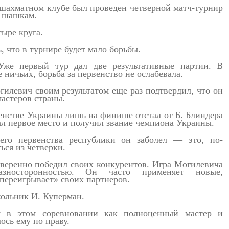
м шахматном клубе был проведен четверной матч-турнир
о шашкам.
ыре круга.
, что в турнире будет мало борьбы.
 Уже первый тур дал две результативные партии. В
 ничьих, борьба за первенство не ослабевала.
гилевич своим результатом еще раз подтвердил, что он
астеров страны.
венстве Украины лишь на финише отстал от Б. Блиндера
вал первое место и получил звание чемпиона Украины.
его первенства республики он заболел — это, по-
ься из четверки.
 уверенно победил своих конкурентов. Игра Могилевича
азносторонностью. Он часто применяет новые,
переигрывает» своих партнеров.
кольник И. Куперман.
бя в этом соревновании как полноценный мастер и
лось ему по праву.