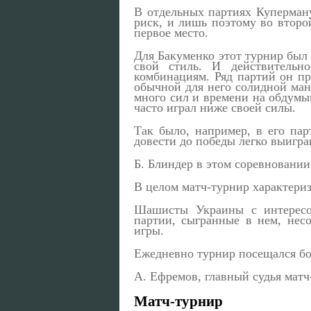
В отдельных партиях Куперман
риск, и лишь поэтому во второ
первое место.
Для Бакуменко этот турнир был
свой стиль. И действительн
комбинациям. Ряд партий он пр
обычной для него солидной ман
много сил и времени на обдумы
часто играл ниже своей силы.
Так было, например, в его пар
довести до победы легко выигр
Б. Блиндер в этом соревновании
В целом матч-турнир характери
Шашисты Украины с интересо
партии, сыгранные в нем, нес
игры.
Ежедневно турнир посещался б
А. Ефремов, главный судья матч
Матч-турнир