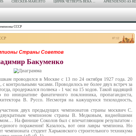
MS
CHECKER-MARUJITO
ЦИРИК ЧЕТВЕРТЬ ВЕКА ...
APRENDENDO AS RE
Чемпионы СССР
ССР
07:12
мпионы Страны Советов
адимир Бакуменко
кам проводился в Москве с 13 по 24 октября 1927 года. 20
, с контрольными часами. Проводилось не более двух встреч за
огда, продержался полвека - 1 час на 15 ходов. Такой щадящий
о по инициативе фанатичного поклонника, пропагандиста,
хитектора В. Руссо. Несмотря на кажущуюся тихоходность,
участник двух предыдущих чемпионатов страны москвич С.
 двукратным чемпионом страны В. Медковым, виднейшими
ммом… На финише Соколов был с впечатляющим результатом -
з единого поражения! Казалось, вот они лавры чемпиона. Но
т чемпионата студент Харьковского строительного техникума
тво очков (+9 =9 -1).