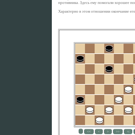
противника. Здесь ему помогали хорошее по
Характерно в этом отношении окончание его