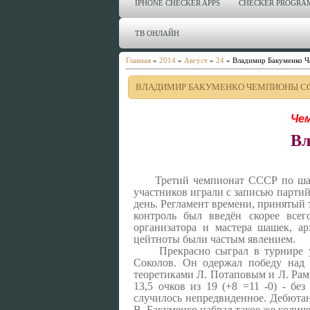
IPHONE CHECKER APPS
CHECKER PROGRA
ТВ ОНЛАЙН
Главная
»
2014
»
Август
»
24
» Владимир Бакуменко 
ВЛАДИМИР БАКУМЕНКО ЧЕМПИОНЫ С
Че
Вл
Третий чемпионат СССР по шаш
участников играли с записью партий
день. Регламент времени, принятый т
контроль был введён скорее всег
организатора и мастера шашек, ар
цейтноты были частым явлением.
Прекрасно сыграл в турнире 
Соколов. Он одержал победу над
теоретиками Л. Потаповым и Л. Ра
13,5 очков из 19 (+8 =11 -0) - бе
случилось непредвиденное. Дебютан
В. Бакуменко набрал такое же количес