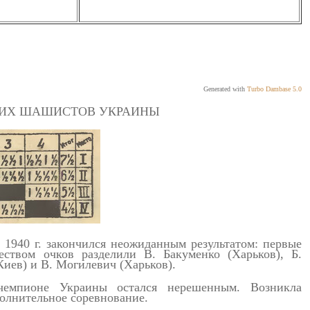
Generated with
Turbo Dambase 5.0
ШИХ ШАШИСТОВ УКРАИНЫ
940 г. закончился неожиданным результатом: первые
ством очков разделили В. Бакуменко (Харьков), Б.
иев) и В. Могилевич (Харьков).
емпионе Украины остался нерешенным. Возникла
полнительное соревнование.