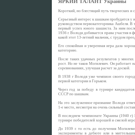
ЯРКИЙ ТАЛАНТ Украины
Короткий, но блестящий путь творческих и
Серьезный интерес к шашкам пробудится у не
руководством первокатегорника Ашбеля. В 
первый успех юного шашиста. За ним посл
1936 г. Володя добивается права участия в 
какой этот 13-летний мальчик, с трудом пр
Его спокойная и уверенная игра дала хорош
категорию.
После таких удачных результатов у многих
рост. Но не таков Могилевич. Он работает
соревнованиях, улучшая расчет за доской.
В 1938 г Володя уже чемпион своего город
первой категории в Горьком.
Через год за победу в турнире кандидатов
СССР по шашкам.
На это заслуженное признание Володя отве
1-e место, несмотря на очень сильный состав
В последнем чемпионате Украины (1940 г) 
турнире победителей хорошей и смелой игро
До 1939 г. то есть до получения Могилеви
эксперименты в дебюте или в миттельшпи