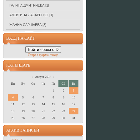
ГАЛИНА ДМИТРИЕВА
[1]
АЛЕВТИНА ЛАЗАРЕНКО
[1]
ЖАННА САРШАЕВА
[3]
ВХОД НА САЙТ
Войти через uID
Старая форма входа
КАЛЕНДАРЬ
«
Август 2014
»
Пн
Вт
Ср
Чт
Пт
Сб
Вс
1
2
3
4
5
6
7
8
9
10
11
12
13
14
15
16
17
18
19
20
21
22
23
24
25
26
27
28
29
30
31
АРХИВ ЗАПИСЕЙ