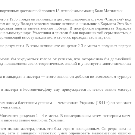
 спортивных достижений прошел 18-летний комсомолец Коля Могилевич.
го в 1935 г. когда он занимался в детском шашечном кружке <Спартака> под
том же году Володя зaвoeвaл звание чемпиона школьников Харькова Это был
едовали многие замечательные победы. В полуфинале первенства Харькова
финальном турнире. Участники и зрители были поражены той серьезностью, с
еодолевающий высоту шахматного столика, проводят свои партии.
ие результаты. В этом чемпионате он делит 2-3-е места т получает первую
 могла бы закружиться голова от успexoв, что затормозило бы дальнейший
 над повышением своих теоретических знаний и участвует в многочисленных
а и кандидат в мастера — этого звания он добился во всесоюзном турнире
 в мастера в Ростове-на-Дону ему присуждается почетное звание мастера
тил новым блестящим успехом — чемпионате Украины (1941 г.) он занимает
 участников.
Могилевич разделил 1—4-е места. В последовавшем затем четверном матч-
й завоевал звание чемпиона Украины.
чем звания мастера, стиль его был строго позиционным. Он редко шел на
ле, зато с завидной четкостью умел опровергать малозаметные ошибки