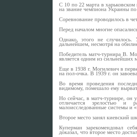
С 10 по 22 марта в харьковско
на звание чемпиона Украины п
Соревнование проводилось в чет
Перед началом многие опасались
Однако, этого не случилось.
дальнейшем, несмотря на обилие
Победитель матч-турнира В. Мо
является одним из сильнейших м
Еще в 1938 г. Могилевич в пер
на пол-очка. В 1939 г. он завое
Во время проведения последн
видимому, помешало ему вырват
Но сейчас, в матч-турнире, он
отличается зрелостью и р
малоисследованные системы и «
Второе место занял киевский ш
Куперман зарекомендовал се
доказал, что второе место доста