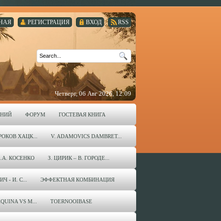
НАЯ
РЕГИСТРАЦИЯ
ВХОД
RSS
Четверг, 06 Авг 2026, 12:09
ЕНИЙ
ФОРУМ
ГОСТЕВАЯ КНИГА
ОКОВ ХАЦК...
V. ADAMOVICS DAMBRET...
А.А. КОСЕНКО
З. ЦИРИК – В. ГОРОДЕ...
 - И. С...
ЭФФЕКТНАЯ КОМБИНАЦИЯ
QUINA VS M...
TOERNOOIBASE