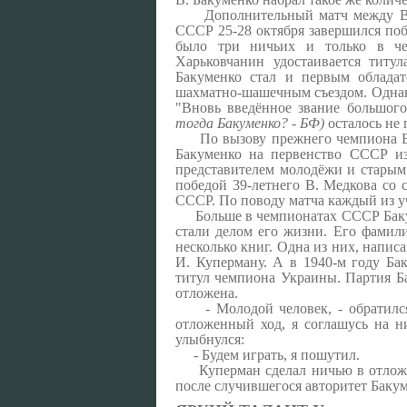
Дополнительный матч между В.
СССР 25-28 октября завершился побе
было три ничьих и только в че
Харьковчанин удостаивается титу
Бакуменко стал и первым облада
шахматно-шашечным съездом. Однако
"Вновь введённое звание большого
тогда Бакуменко? - БФ)
осталось не
По вызову прежнего чемпиона В.
Бакуменко на первенство СССР и
представителем молодёжи и старым
победой 39-летнего В. Медкова со с
СССР. По поводу матча каждый из у
Больше в чемпионатах СССР Бак
стали делом его жизни. Его фамил
несколько книг. Одна из них, напис
И. Куперману. А в 1940-м году Ба
титул чемпиона Украины. Партия Ба
отложена.
- Молодой человек, - обратилс
отложенный ход, я соглашусь на н
улыбнулся:
- Будем играть, я пошутил.
Куперман сделал ничью в отлож
после случившегося авторитет Бакум