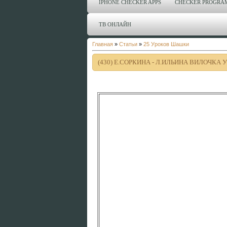
IPHONE CHECKER APPS
CHECKER PROGRA
ТВ ОНЛАЙН
Главная
»
Статьи
»
25 Уроков Шашки
(430) E.СОРКИНА - Л.ИЛЬИНА ВИЛОЧКА У