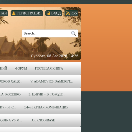
НАЯ
РЕГИСТРАЦИЯ
ВХОД
RSS
Суббота, 08 Авг 2026, 14:26
ЕНИЙ
ФОРУМ
ГОСТЕВАЯ КНИГА
ОКОВ ХАЦК...
V. ADAMOVICS DAMBRET...
А.А. КОСЕНКО
З. ЦИРИК – В. ГОРОДЕ...
 - И. С...
ЭФФЕКТНАЯ КОМБИНАЦИЯ
QUINA VS M...
TOERNOOIBASE