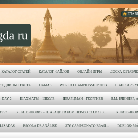
ГЛАВ
gda ru
КАТАЛОГ СТАТЕЙ
КАТАЛОГ ФАЙЛОВ
ОНЛАЙН ИГРЫ
ДОСКА ОБЪЯВЛ
ЕТ ДЛИНЫ ТЕКСТА
DAMAS
WORLD CHAMPIONSHIP 2013
ШАШКИ 25 УР
- DAY 2
ШАХМАТЫ – ШКОЛЕ
ШВАРЦМАН - ГЕОРГИЕВ
Б.М. БЛИНДЕР, 
1957
В. ЛИТВИНОВИЧ - Н. АБАЦИЕВ КОМ ПЕР-ВО СССР 1966Г
В. ЛИТВИНОВИЧ
LIZADAS
ESCOLA DE ANÁLISE
37Є CAMPEONATO BRASI...
DUELOS: MÁ