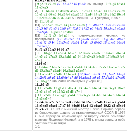
8.e5xg7
h8xf6
9.c1-b2
[
9.g3-f4
c7-d6
(9...b8-a7?
10.f4-e5!
см. выше
)
10.f4-g5
h6xf4
11.e3xg5
A)
11...b6-c5
12.d4xb6
a5xc7
13.c3-d4
b8-a7
14.d2-c3
c7-b6
15.e1-d2
d6-c5
16.c3-b4
c5xe3
17.f2xd4
h4-g3
18.g1-h2
f6xh4
19.h2xf4
e7-f6
20.d2-e3=
А. Плакхин - Э. Цукерник, 1965 г.
B)
11...b8-a7
B1)
12.d2-e3
d6-c5
13.g1-h2
e7-d6
(13...d8-c7?
14.e1-d2
c7-d6
15.g5-h6
d6-e5
16.h6-g7!
f8xh6
17.f2-g3
h4xf2
18.e3xg1
c5xe3
19.d2xf8)
14.g5xe7
d8xf6=
B2)
12.f2-e3
h4-g3!
с преимуществом черных, но
проигрывает
(12...d6-c5?
13.g5-h6
e7-d6
14.g1-h2
d8-e7
15.e1-f2
c5-b4
16.a3xc5
d6xb4
17.d4-e5
f6xb2
18.c1xc5
b6xd4
19.e3xc5)
]
9...f6-g5
10.g3-f4
b8-a7
[
10...f8-g7
11.a3-b4
b8-a7
12.f4-e5
e7-d6
13.b4-c5
d6xb4
14.e5-d6
c7xe5
15.d4xh8
g5-f4
16.e3xg5
h4xf6
17.h8xe5
b4-
a3=
]
11.f4-e5!
[
11.d4-e5?
b6-c5
12.c3-d4
a5-b4
13.d4xb6
c7xa5
14.a3xc5
e7-
d6
15.e5xc7
d8xd4
16.e3xc5
g5xe7
]
[
11.a3-b4?
e7-d6
12.b2-a3
(12.f4-e5
d6xf4
13.g1-h2
h4-g3
14.f2xf6
h6-g5
15.f6xh4
c7-d6
16.e3xg5
b6-c5
17.d4xb6
a7xh6)
12...f8-g7
с шансами на выигрыш у черных ]
11...b6-c5
[
11...e7-d6
12.g1-h2
d6xf4
13.d4-c5
b6xd4
14.c3xg3
f8-e7
15.e3-d4
c7-b6
16.b2-c3
d8-c7=
]
[
11...e7-f6
12.e5xg7
g5-f4
13.e3xg5
h4xh8
14.d4-c5
b6xd4
15.c3xe5=
]
12.d4xb6
a7xc5
13.c3-d4
c7-b6
14.b2-c3
e7-d6
15.e5xc7
g5-f4
16.e3xg5
c5xc1
17.c7-b8
h4xf6
18.e1-d2
c1xg5
19.f2-e3
g5xb4
20.a3xa7
В 1973 г. минский мастер Елена Соркина первой
из белорусских шашисток стала чемпионкой СССР. В 1974
г. она передала чемпионскую эстафету своей землячке
мастеру Людмиле Ильиной, а в 1975 г. снова вернула себе
этот почетный титул.
1-1