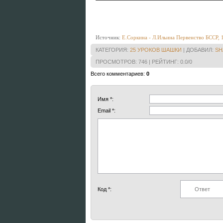
Источник
:
E.Соркина - Л.Ильина Первенство БССР, 1
КАТЕГОРИЯ
:
25 УРОКОВ ШАШКИ
|
ДОБАВИЛ
:
SH
ПРОСМОТРОВ
:
746
|
РЕЙТИНГ
:
0.0
/
0
Всего комментариев
:
0
Имя *:
Email *:
Код *: