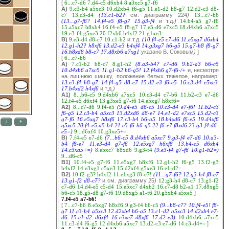
[
6...c7-d6
7.d4-c5
d6xb4
8.a3xc5
g7-f6
A)
9.c3-b4
a5xc3
10.d2xb4
f6-g5
11.e1-d2
h8-g7
12.d2-c3
d8-
c7
13.c3-d4
(13.c1-b2?
см. диаграмму 224
)
13...c7-b6
(13...g7-f6?
14.f4-e5
f8-g7
15.g3-f4
и т.д.
)
14.b4-a5
g7-f6
15.a5xc7
b8xb4
16.f4-e5
f8-g7
17.e5-d6
e7xc5
18.d4xb6
a7xc5
19.e3-f4
g5xe3
20.f2xb6
h4xf2
21.g1xe3=
B)
9.e3-d4
d8-c7
10.c1-b2
и т.д.
(10.f4-e5
c7-d6
11.e5xg7
d6xb4
12.g1-h2?
h8xf6
13.d2-e3
b4xf4
14.g3xg7
h6-g5
15.g7-h8
f8-g7
16.h8xd8
b8-c7
17.d8xb6
a7xg1
указано В. Соковым
)
]
[
6...c7-b6
A)
7.c1-b2
b8-c7
8.g1-h2
(8.a3-b4?
c7-d6
9.b2-a3
b6-c5
10.d4xb6
a7xc5
11.g1-h2
h6-g5!
12.f4xh6
g7-f6-/+
и, несмотря
на лишнюю шашку, положение белых тяжелое, например:
13.e3-f4
h8-g7
14.f4-g5
d8-c7
15.d2-e3
f6-e5
16.c3-d4
e5xc3
17.b4xd2
h4xf6
и т.д.
)
A1)
8...b6-c5
9.d4xb6
a7xc5
10.c3-d4
c7-b6
11.b2-c3
e7-d6
12.f4-e5
d6xf4
13.g3xe5
g7-f6
14.e5xg7
h8xf6=
A2)
8...c7-d6
9.f4-e5
(9.d4-e5
d6-c5
10.c3-d4
e7-f6!
11.b2-c3
f6-g5
12.c3-b4
a5xc3
13.d2xd6
d8-e7
14.e1-d2
e7xc5
15.d2-c3
g7-f6
16.e5xg7
h8xf6
17.c3-b4
b6-a5
18.b4xd6
f6-e5
19.d4xf6
g5xc5
20.f4-e5
a5-b4
21.e5-f6
h6-g5
22.f6-e7
f8xd6
23.g3-f4
d6-
e5=)
9...d6xf4
10.g3xe5+=
B)
7.f4-e5
e7-d6
(7...b6-c5
8.d4xb6
a5xc7
9.g3-f4
e7-d6
10.a3-
b4
f8-e7
11.e3-d4
g7-f6
12.e5xg7
h6xf8
13.b4-c5
d6xb4
14.c3xa5+=)
8.e5xc7
b8xd6
9.g3-f4
(9.e3-f4
g7-f6
10.g1-h2=)
9...d6-c5
B1)
10.f4-e5
g7-f6
11.e5xg7
h8xf6
12.g1-h2
f6-g5
13.f2-g3
h4xf2
14.e3xg1
c5xe3
15.d2xf4
g5xe3
16.e1-d2=
B2)
10.f2-g3?
h4xf2
11.e1xg3
f8-e7!
(11...g7-f6?
12.g3-h4
f8-e7
13.g1-f2
d8-c7?
и см. диаграмму 25
)
12.g3-h4
d8-c7
13.g1-f2
c7-d6
14.d4-e5
c5-d4
15.e5xc7
d4xb2
16.c7-d8
b2-a1
17.d8xg5
b6-c5
18.g5-d8
g7-f6
19.d8xg5
a1-f6
20.g5xb4
a5xe5
]
7.f4-e5
a7-b6!
[
7...c7-b6
8.e5xg7
h8xf6
9.g3-f4
b6-c5
(9...b8-c7?
10.f4-e5!
f8-
g7
11.c3-b4
a5xc3
12.d2xb4
b6-a5
13.c1-d2
a5xc3
14.d2xb4
e7-
d6
15.e1-d2
d6xf4
16.e3xe7
d8xf6
17.d2-e3)
10.d4xb6
a7xc5
11.c3-d4
f6-g5
12.d4xb6
a5xc7
13.d2-c3
e7-d6
14.c3-d4+=
]