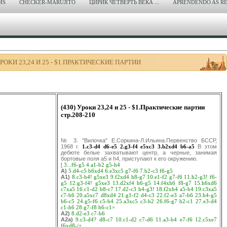
MS
CHECKER-MARUJITO
ЦИРИК ЧЕТВЕРТЬ ВЕКА ...
APRENDENDO AS RE
РОКИ 23,24 И 25 - $1.ПРАКТИЧЕСКИЕ ПАРТИИ
(430) Уроки 23,24 и 25 - $1.Практические партии
стр.208-210
№ 3. "Вилочка" E.Соркина-Л.Ильина.Первенство БССР,
1968 г.
1.c3-d4
d6-e5
2.g3-f4
e5xc3
3.b2xd4
b6-a5
В этом
дебюте белые захватывают центр, а черные, занимая
бортовые поля а5 и h4, приступают к его окружению.
[
3...f6-g5
4.a1-b2
g5-h4
A)
5.d4-c5
b6xd4
6.e3xc5
g7-f6
7.b2-c3
f6-g5
A1)
8.c3-b4!
g5xe3
9.f2xd4
h8-g7
10.e1-f2
g7-f6
11.h2-g3!
f6-
g5
12.g3-f4!
g5xe3
13.d2xf4
h6-g5
14.f4xh6
f8-g7
15.h6xd6
c7xa5
16.c1-d2
b8-c7
17.d2-c3
h4-g3!
18.f2xh4
a5-b4
19.c3xa5
c7-b6
20.a5xc7
d8xd4
21.g1-f2
d4-c3
22.f2-e3
a7-b6
23.h4-g5
b6-c5
24.g5-f6
c5-b4
25.a3xc5
c3-b2
26.f6-g7
b2-c1
27.e3-d4
c1-h6
28.g7-f8
h6-c1=
A2)
8.d2-e3
c7-b6
A2a)
9.c3-d4?
d8-c7
10.c1-d2
c7-d6
11.a3-b4
e7-f6
12.c5xe7
f6xd8-/+