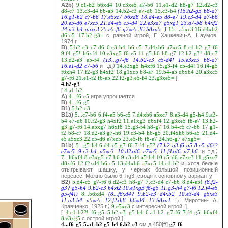
A2b)
9.c1-b2
b6xd4
10.c3xe5
a7-b6
11.e1-d2
h8-g7
12.d2-c3
d8-c7
13.c3-d4
b6-a5
14.b2-c3
e7-d6
15.c3-b4
(15.h2-g3
b8-a7
16.g1-h2
c7-b6
17.e5xc7
b6xd8
18.d4-e5
d8-e7
19.c3-d4
a7-b6
20.e5-d6
e7xc5
21.d4-e5
c5-d4
22.e3xa7
g5xg1
23.a7-b8
h4xf2
24.a3-b4
a5xc3
25.e5-f6
g7xe5
26.b8xa5=)
15...a5xc3
16.d4xb2
d6-c5
17.h2-g3=
с равной игрой, Г. Хацкевич-А. Наумов,
1974 г
B)
5.b2-c3
c7-d6
6.c3-b4
b6-c5
7.d4xb6
a7xc5
8.c1-b2
g7-f6
9.f4-g5!
h6xf4
10.e3xg5
f6-e5
11.g5-h6
h8-g7
12.h2-g3!
d8-c7
13.d2-e3
e5-f4
(13...g7-f6
14.b2-c3
c5-d4!
15.e3xc5
b8-a7
16.e1-d2
c7-b6
и т.д.
)
14.e3xg5
h4xf6
15.g3-f4
c5-d4!
16.f4-g5
f6xh4
17.f2-g3
h4xf2
18.g1xc5
b8-a7
19.b4-a5
d6xb4
20.a3xc5
g7-f6
21.e1-f2
f6-e5
22.f2-g3
e5-f4
23.g3xe5=
]
4.h2-g3
[
4.a1-b2
A)
4...f6-e5
игра упрощается
B)
4...f6-g5
B1)
5.b2-c3
B1a)
5...c7-b6
6.f4-e5
b6-c5
7.d4xb6
a5xc7
8.e3-d4
g5-h4
9.a3-
b4
e7-d6
10.f2-g3
h4xf2
11.e1xg3
d6xf4
12.g3xe5
f8-e7
13.h2-
g3
g7-f6
14.e5xg7
h6xf8
15.g3-f4
h8-g7
16.b4-c5
c7-b6
17.g1-
f2
b8-c7
18.d2-e3
g7-h6
19.c3-b4
h6-g5
20.f4xh6
b6-a5
21.d4-
e5
a5xc3
22.c5-d6
e7xc5
23.e5-f6
f8-e7
24.h6-g7
e7xg5=
B1b)
5...g5-h4
6.d4-c5
g7-f6
7.f4-g5?
(7.h2-g3
f6-g5
8.c5-d6!?
e7xc5
9.c3-b4
a5xc3
10.d2xd6
c7xe5
11.f4xd6
a7-b6
и т.д.
)
7...h6xf4
8.e3xg5
c7-b6
9.c3-d4
a5-b4
10.c5-d6
e7xe3
11.g5xe7
d8xf6
12.f2xd4
b6-c5
13.d4xb6
a7xc5
14.c1-b2
и, хотя белые
отыгрывают шашку, у черных большой позиционный
перевес. Можно было 6. hg3, сводя к основному варианту
B2)
5.d4-c5
g7-f6
6.d2-c3
h8-g7
7.c3-d4
c7-b6
8.d4-e5!
(8.f2-
g3?
g5-h4
9.b2-c3
h4xf2
10.e1xg3
f6-g5
11.g3-h4
g7-f6
12.f4-e5
g5-f4!)
8...b6xd4
(8...f6xd4?
9.b2-c3
d4xb2
10.e3-d4
g5xe3
11.a3-b4
a5xe5
12.f2xh8
b6xd4
13.h8xa1
Б. Миротин- А.
Кравченко, 1925 г.
)
9.e5xc3
с интересной игрой. ]
[
4.c1-b2?!
f6-g5
5.b2-c3
g5-h4
6.a1-b2
g7-f6
7.f4-g5
h6xf4
8.e3xg5
с острой игрой ]
4...f6-g5
5.a1-b2
g5-h4
6.b2-c3
см.д.450[#]
g7-f6