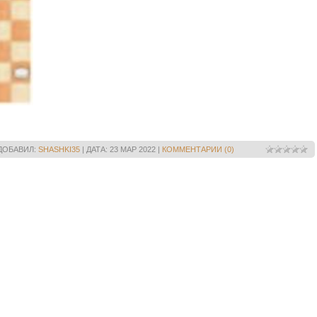
ДОБАВИЛ:
SHASHKI35
|
ДАТА:
23 МАР 2022
|
КОММЕНТАРИИ (0)