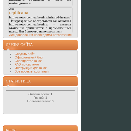
Для добавления необходима авторизация
ДРУЗЬЯ САЙТА
Создать сайт
Официальный блог
Сообщество uCoz
FAQ по системе
Инструкции для uCoz
Все проекты компании
СТАТИСТИКА
Онлайн всего:
1
Гостей:
1
Пользователей:
0
БЛОК