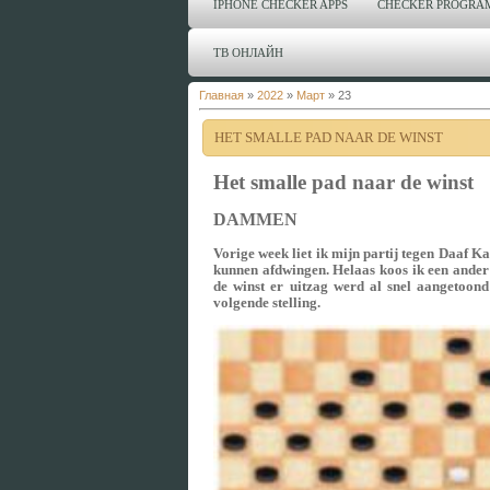
IPHONE CHECKER APPS
CHECKER PROGRA
ТВ ОНЛАЙН
Главная
»
2022
»
Март
»
23
HET SMALLE PAD NAAR DE WINST
Het smalle pad naar de winst
DAMMEN
Vorige week liet ik mijn partij tegen Daaf Ka
kunnen afdwingen. Helaas koos ik een ander 
de winst er uitzag werd al snel aangetoo
volgende stelling.