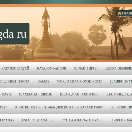
ГЛАВ
gda ru
КАТАЛОГ СТАТЕЙ
КАТАЛОГ ФАЙЛОВ
ОНЛАЙН ИГРЫ
ДОСКА ОБЪЯВЛ
ЕТ ДЛИНЫ ТЕКСТА
DAMAS
WORLD CHAMPIONSHIP 2013
ШАШКИ 25 УР
- DAY 2
ШАХМАТЫ – ШКОЛЕ
ШВАРЦМАН - ГЕОРГИЕВ
Б.М. БЛИНДЕР, 
1957
В. ЛИТВИНОВИЧ - Н. АБАЦИЕВ КОМ ПЕР-ВО СССР 1966Г
В. ЛИТВИНОВИЧ
LIZADAS
ESCOLA DE ANÁLISE
37Є CAMPEONATO BRASI...
DUELOS: MÁ