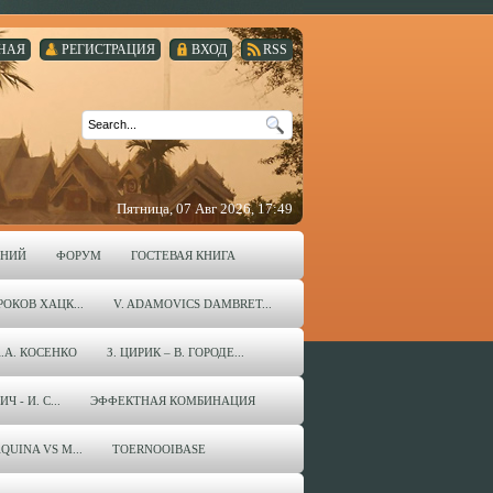
НАЯ
РЕГИСТРАЦИЯ
ВХОД
RSS
Пятница, 07 Авг 2026, 17:49
ЕНИЙ
ФОРУМ
ГОСТЕВАЯ КНИГА
ОКОВ ХАЦК...
V. ADAMOVICS DAMBRET...
А.А. КОСЕНКО
З. ЦИРИК – В. ГОРОДЕ...
 - И. С...
ЭФФЕКТНАЯ КОМБИНАЦИЯ
QUINA VS M...
TOERNOOIBASE