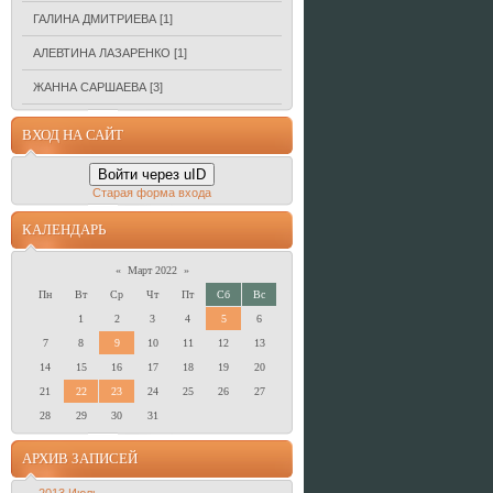
ГАЛИНА ДМИТРИЕВА
[1]
АЛЕВТИНА ЛАЗАРЕНКО
[1]
ЖАННА САРШАЕВА
[3]
ВХОД НА САЙТ
Войти через uID
Старая форма входа
КАЛЕНДАРЬ
«
Март 2022
»
Пн
Вт
Ср
Чт
Пт
Сб
Вс
1
2
3
4
5
6
7
8
9
10
11
12
13
14
15
16
17
18
19
20
21
22
23
24
25
26
27
28
29
30
31
АРХИВ ЗАПИСЕЙ