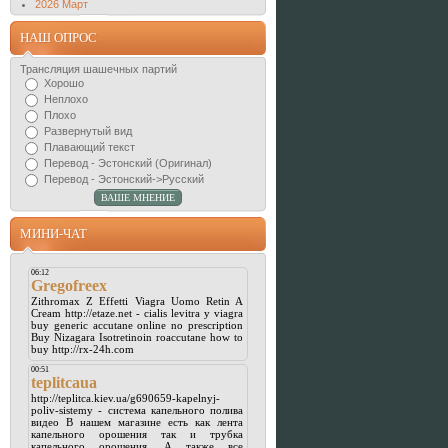
2026 Март
НАШ ОПРОС
Трансляция шашечных партий
Хорошо
Неплохо
Плохо
Развернутый вид
Плавающий текст
Перевод - Эстонский (Оригинал)
Перевод - Эстонский->Русский
МИНИ-ЧАТ