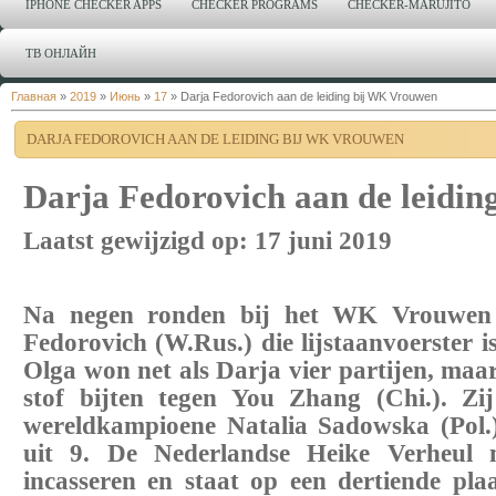
IPHONE CHECKER APPS
CHECKER PROGRAMS
CHECKER-MARUJITO
ТВ ОНЛАЙН
Главная
»
2019
»
Июнь
»
17
» Darja Fedorovich aan de leiding bij WK Vrouwen
DARJA FEDOROVICH AAN DE LEIDING BIJ WK VROUWEN
Darja Fedorovich aan de leidi
Laatst gewijzigd op: 17 juni 2019
Na negen ronden bij het WK Vrouwen 
Fedorovich (W.Rus.) die lijstaanvoerster i
Olga won net als Darja vier partijen, maar
stof bijten tegen You Zhang (Chi.). Z
wereldkampioene Natalia Sadowska (Pol.
uit 9. De Nederlandse Heike Verheul m
incasseren en staat op een dertiende pla