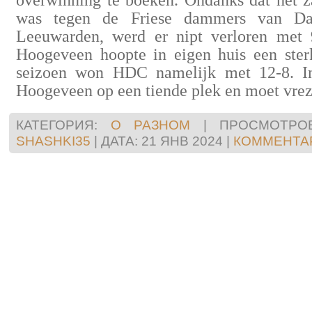
overwinning te boeken. Ondanks dat het z
was tegen de Friese dammers van Dam
Leeuwarden, werd er nipt verloren met
Hoogeveen hoopte in eigen huis een sterk
seizoen won HDC namelijk met 12-8. In
Hoogeveen op een tiende plek en moet vrez
КАТЕГОРИЯ:
О РАЗНОМ
|
ПРОСМОТРОВ
SHASHKI35
|
ДАТА:
21 ЯНВ 2024
|
КОММЕНТАР