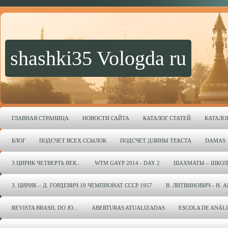
shashki35 Vologda ru
ГЛАВНАЯ СТРАНИЦА
НОВОСТИ САЙТА
КАТАЛОГ СТАТЕЙ
КАТАЛО
БЛОГ
ПОДСЧЕТ ВСЕХ ССЫЛОК
ПОДСЧЕТ ДЛИНЫ ТЕКСТА
DAMAS
З.ЦИРИК ЧЕТВЕРТЬ ВЕК...
WTM GAYP 2014 - DAY 2
ШАХМАТЫ – ШКОЛ
З. ЦИРИК – Д. ГОРДЕВИЧ 19 ЧЕМПИОНАТ СССР 1957
В. ЛИТВИНОВИЧ - Н. 
REVISTA BRASIL DO JO...
ABERTURAS ATUALIZADAS
ESCOLA DE ANÁL